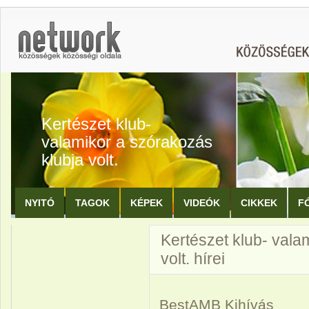
Kertészet klub-
valamikor a szórakozás
klubja volt.
NYITÓ
TAGOK
KÉPEK
VIDEÓK
CIKKEK
F
Kertészet klub- vala
volt. hírei
BestAMB Kihívás