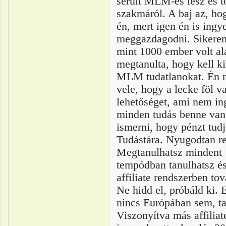
sérült MLM-es lesz
és t
szakmáról.
A baj az, ho
én, mert igen én is
ingy
meggazdagodni. Sikerem
mint 1000 ember volt a
megtanulta
, hogy kell k
MLM tudatlanokat
. Én 
vele, hogy a lecke föl v
lehetőséget,
ami nem ing
minden tudás benne van,
ismerni, hogy
pénzt tud
Tudástára
. Nyugodtan re
Megtanulhatsz mindent 1
tempódban tanulhatsz és
affiliate
rendszerben tová
Ne hidd el
, próbáld ki. 
nincs Európában sem, ta
Viszonyítva más
affi
liat