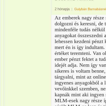
2 hónapja
|
Gulybán Barnabásné
Az emberek nagy része s
dolgozni és keresni, de 
mindenféle tudás nélkül 
anyagokat
összes
zedni
a
l
ehessen kezdeni pénzt 
mert én is így indultam.
értéket teremteni. Van 
ember pénzt fektet a tu
idejét adja. Nem így van
sikeres is voltam benne,
tárgyalni, mint az onlin
ingyenes anyagokból a l
vevőinkkel szemben, n
kapnák
mint aki ingyen 
MLM-esek nagy része í