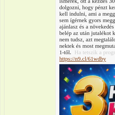
ismerek, ott a kezdés 30
d
olgozni, hogy pénzt ke
kell indulni, ami a meg
sem ígérnek gyors megg
ajánlas
z és a növekedés 
belép az után jutalékot
nem tudsz, azt megtalál
nektek és most megmuta
1-től
.
Ha tetszik
a progra
https://n9.cl/61wdby