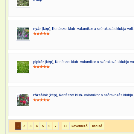
nyár
(kép)
,
Kertészet klub- valamikor a szórakozás klubja volt.
pipitér
(kép)
,
Kertészet klub- valamikor a szórakozás klubja vol
rózsáink
(kép)
,
Kertészet klub- valamikor a szórakozás klubja 
1
2
3
4
5
6
7
...
11
következő
utolsó