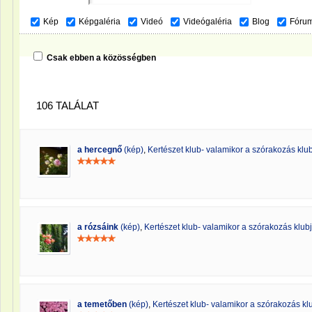
Kép
Képgaléria
Videó
Videógaléria
Blog
Fóru
Csak ebben a közösségben
106 TALÁLAT
a hercegnő
(kép)
,
Kertészet klub- valamikor a szórakozás klubj
a rózsáink
(kép)
,
Kertészet klub- valamikor a szórakozás klubja
a temetőben
(kép)
,
Kertészet klub- valamikor a szórakozás klu