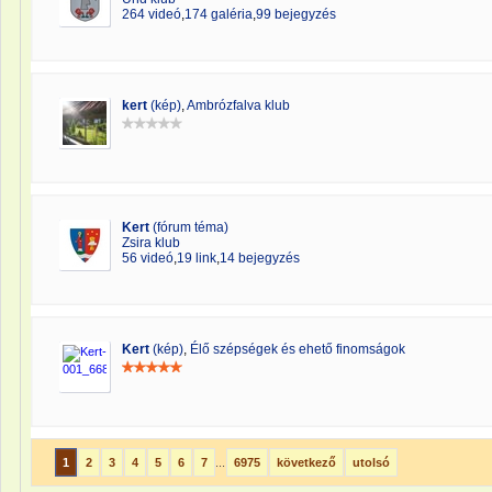
264 videó
,
174 galéria
,
99 bejegyzés
kert
(kép)
,
Ambrózfalva klub
Kert
(fórum téma)
Zsira klub
56 videó
,
19 link
,
14 bejegyzés
Kert
(kép)
,
Élő szépségek és ehető finomságok
1
2
3
4
5
6
7
...
6975
következő
utolsó