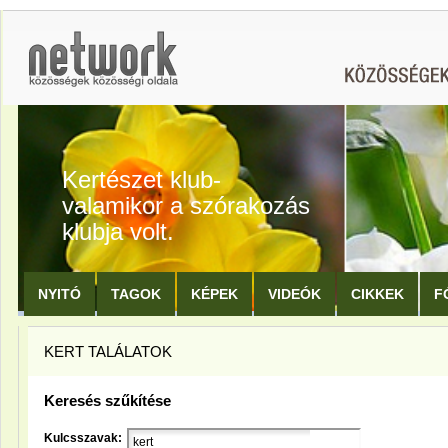
Kertészet klub-
valamikor a szórakozás
klubja volt.
NYITÓ
TAGOK
KÉPEK
VIDEÓK
CIKKEK
F
KERT TALÁLATOK
Keresés szűkítése
Kulcsszavak: