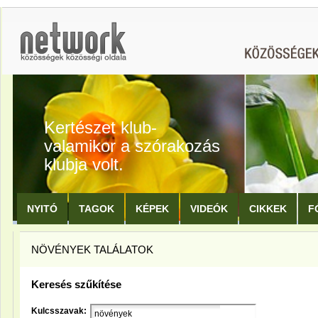
Kertészet klub-
valamikor a szórakozás
klubja volt.
NYITÓ
TAGOK
KÉPEK
VIDEÓK
CIKKEK
F
NÖVÉNYEK TALÁLATOK
Keresés szűkítése
Kulcsszavak: