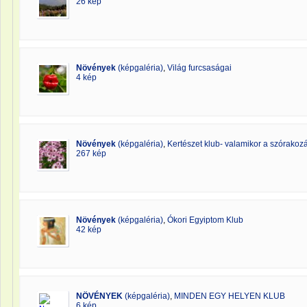
26 kép
Növények
(képgaléria)
,
Világ furcsaságai
4 kép
Növények
(képgaléria)
,
Kertészet klub- valamikor a szórakozás
267 kép
Növények
(képgaléria)
,
Ókori Egyiptom Klub
42 kép
NÖVÉNYEK
(képgaléria)
,
MINDEN EGY HELYEN KLUB
6 kép