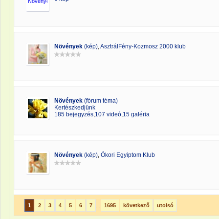
Növények
(kép)
,
AsztrálFény-Kozmosz 2000 klub
Növények
(fórum téma)
Kertészkedjünk
185 bejegyzés
,
107 videó
,
15 galéria
Növények
(kép)
,
Ókori Egyiptom Klub
1
2
3
4
5
6
7
...
1695
következő
utolsó