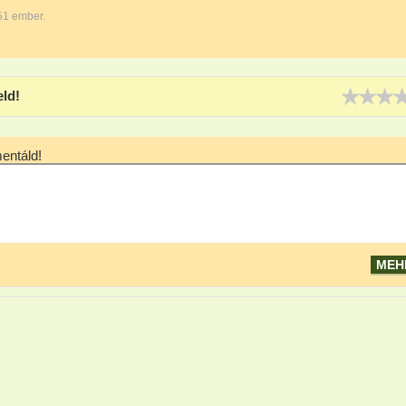
51 ember.
eld!
ntáld!