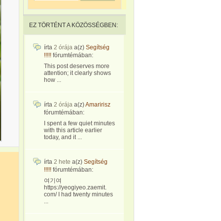
EZ TÖRTÉNT A KÖZÖSSÉGBEN:
írta
2 órája
a(z)
Segítség
!!!!!
fórumtémában:
This post deserves more
attention; it clearly shows
how ...
írta
2 órája
a(z)
Amaririsz
fórumtémában:
I spent a few quiet minutes
with this article earlier
today, and it ...
írta
2 hete
a(z)
Segítség
!!!!!
fórumtémában:
여기여
https://yeogiyeo.zaemit.
com/ I had twenty minutes
...