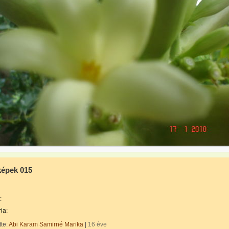
 képek 015
:
ia:
tte:
Abi Karam Samirné Marika
|
16 éve