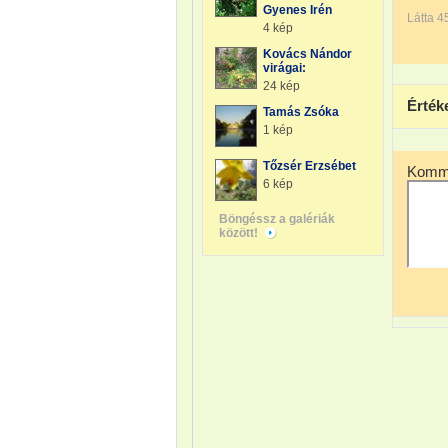
Gyenes Irén
Látta 4
4 kép
Kovács Nándor
virágai:
24 kép
Érték
Tamás Zsóka
1 kép
Tőzsér Erzsébet
Komme
6 kép
Böngéssz a galériák
között!