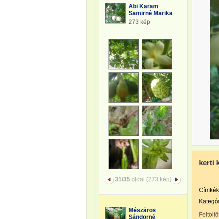
Abi Karam
Samirné Marika
273 kép
kerti
31/35
oldal (273 kép)
Címkék
Kategór
Mészáros
Feltöltö
Sándorné