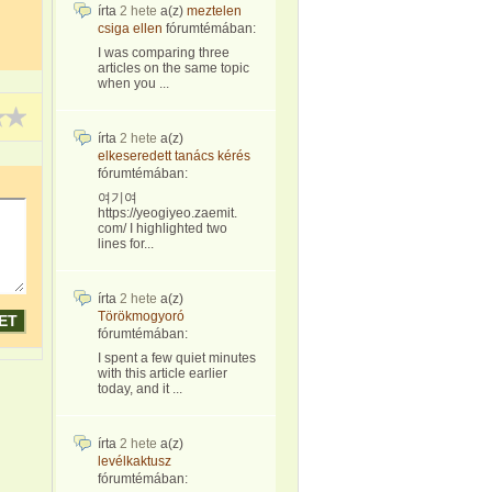
írta
2 hete
a(z)
meztelen
csiga ellen
fórumtémában:
I was comparing three
articles on the same topic
when you ...
írta
2 hete
a(z)
elkeseredett tanács kérés
fórumtémában:
여기여
https://yeogiyeo.zaemit.
com/ I highlighted two
lines for...
írta
2 hete
a(z)
Törökmogyoró
fórumtémában:
I spent a few quiet minutes
with this article earlier
today, and it ...
írta
2 hete
a(z)
levélkaktusz
fórumtémában: