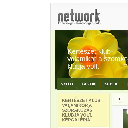
Kertészet klub-
valamikor a szórak
klubja volt.
NYITÓ
TAGOK
KÉPEK
KERTÉSZET KLUB-
VALAMIKOR A
SZÓRAKOZÁS
KLUBJA VOLT.
KÉPGALÉRIÁI