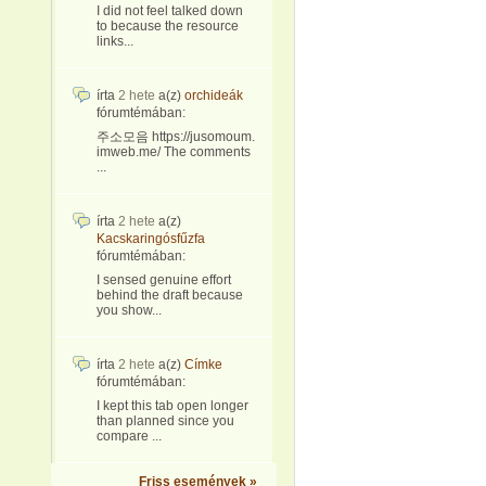
I did not feel talked down
to because the resource
links...
írta
2 hete
a(z)
orchideák
fórumtémában:
주소모음 https://jusomoum.
imweb.me/ The comments
...
írta
2 hete
a(z)
Kacskaringósfűzfa
fórumtémában:
I sensed genuine effort
behind the draft because
you show...
írta
2 hete
a(z)
Címke
fórumtémában:
I kept this tab open longer
than planned since you
compare ...
Friss események »