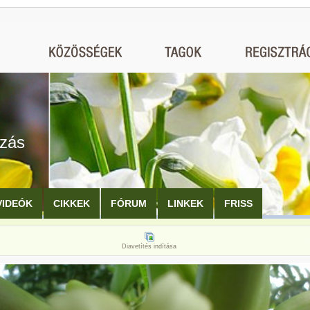
ozás
VIDEÓK
CIKKEK
FÓRUM
LINKEK
FRISS
Diavetítés indítása