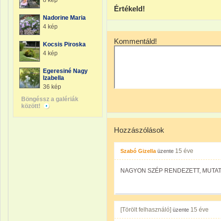
8 kép
Értékeld!
Nadorine Maria
4 kép
Kommentáld!
Kocsis Piroska
4 kép
Egeresiné Nagy
Izabella
36 kép
Böngéssz a galériák
között!
Hozzászólások
15 éve
Szabó Gizella
üzente
NAGYON SZÉP RENDEZETT, MUTAT
[Törölt felhasználó]
15 éve
üzente