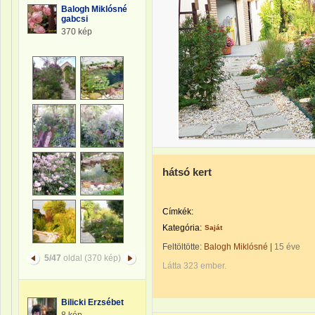
Balogh Miklósné
gabcsi
370 kép
hátsó kert
Címkék:
Kategória:
Saját
Feltöltötte:
Balogh Miklósné
|
15 éve
5/47
oldal (370 kép)
Látta 323 ember.
Bilicki Erzsébet