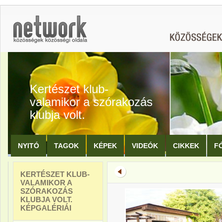
Kertészet klub-
valamikor a szórakozás
klubja volt.
NYITÓ
TAGOK
KÉPEK
VIDEÓK
CIKKEK
F
KERTÉSZET KLUB-
VALAMIKOR A
SZÓRAKOZÁS
KLUBJA VOLT.
KÉPGALÉRIÁI