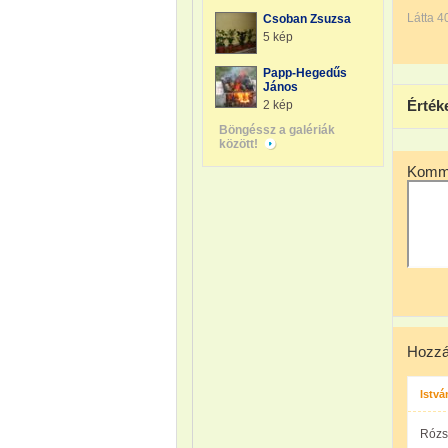
Látta 4
Csoban Zsuzsa
5 kép
Papp-Hegedűs
János
Érték
2 kép
Böngéssz a galériák
között!
Komme
Hozzá
Istvá
Rózsi