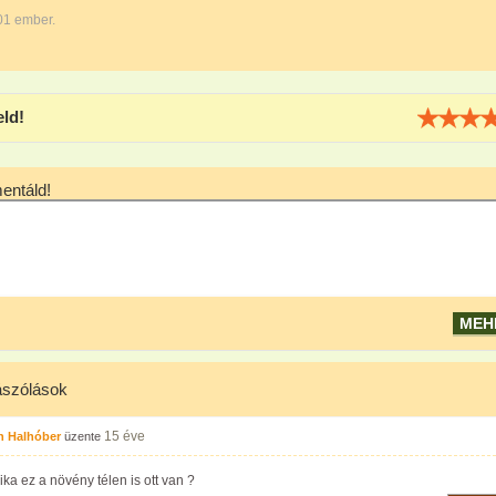
01 ember.
eld!
ntáld!
szólások
15 éve
n Halhóber
üzente
ka ez a növény télen is ott van ?