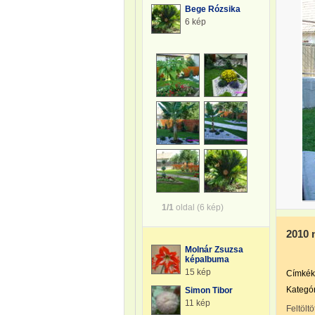
Bege Rózsika
6 kép
1/1
oldal (6 kép)
2010 
Molnár Zsuzsa
képalbuma
15 kép
Címkék
Kategór
Simon Tibor
11 kép
Feltöltö