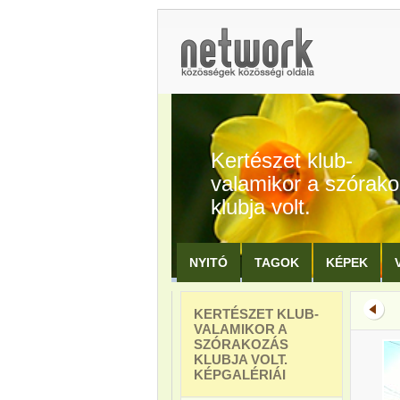
Kertészet klub-
valamikor a szórak
klubja volt.
NYITÓ
TAGOK
KÉPEK
KERTÉSZET KLUB-
VALAMIKOR A
SZÓRAKOZÁS
KLUBJA VOLT.
KÉPGALÉRIÁI