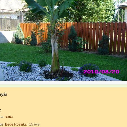
nyár
:
ia:
Saját
tte:
Bege Rózsika
|
15 éve