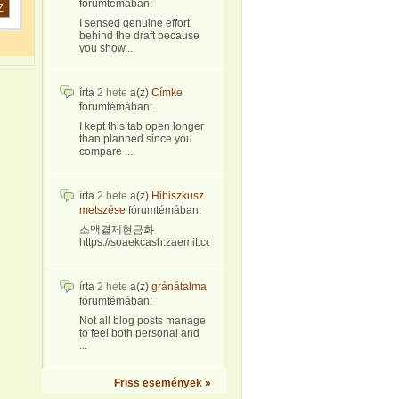
fórumtémában:
Z
I sensed genuine effort
behind the draft because
you show...
írta
2 hete
a(z)
Címke
fórumtémában:
I kept this tab open longer
than planned since you
compare ...
írta
2 hete
a(z)
Hibiszkusz
metszése
fórumtémában:
소액결제현금화
https://soaekcash.zaemit.com/...
írta
2 hete
a(z)
gránátalma
fórumtémában:
Not all blog posts manage
to feel both personal and
...
Friss események »