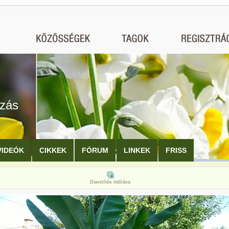
ozás
VIDEÓK
CIKKEK
FÓRUM
LINKEK
FRISS
Diavetítés indítása