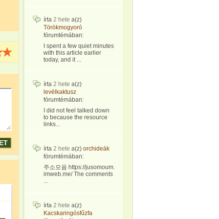
írta
2 hete
a(z)
Törökmogyoró
fórumtémában:
I spent a few quiet minutes
with this article earlier
today, and it ...
írta
2 hete
a(z)
levélkaktusz
fórumtémában:
I did not feel talked down
to because the resource
links...
írta
2 hete
a(z)
orchideák
fórumtémában:
주소모음 https://jusomoum.
imweb.me/ The comments
...
írta
2 hete
a(z)
Kacskaringósfűzfa