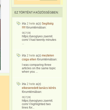
EZ TÖRTÉNT A KÖZÖSSÉGBEN:
írta
2 hete
a(z)
Segítség
!!!!!
fórumtémában:
여기여
https://yeogiyeo.zaemit.
com/ I had twenty minutes
...
írta
2 hete
a(z)
meztelen
csiga ellen
fórumtémában:
I was comparing three
articles on the same topic
when you ...
írta
2 hete
a(z)
elkeseredett tanács kérés
fórumtémában:
여기여
https://yeogiyeo.zaemit.
com/ I highlighted two
lines for...