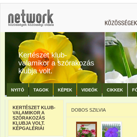
Kertészet klub-
valamikor a szórakozás
klubja volt.
NYITÓ
TAGOK
KÉPEK
VIDEÓK
CIKKEK
F
KERTÉSZET KLUB-
DOBOS SZILVIA
VALAMIKOR A
SZÓRAKOZÁS
KLUBJA VOLT.
KÉPGALÉRIÁI