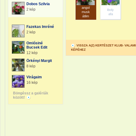
Dobos Szilvia
angol
2 kép
iboly
musk
afa
átlim
Fazekas Imréné
2 kép
Omlósiné
VISSZA A(Z) KERTÉSZET KLUB- VALA
Bucsek Edit
KÉPÉHEZ
12 kép
Örkényi Margit
8 kép
Virágaim
16 kép
Böngéssz a galériák
között!