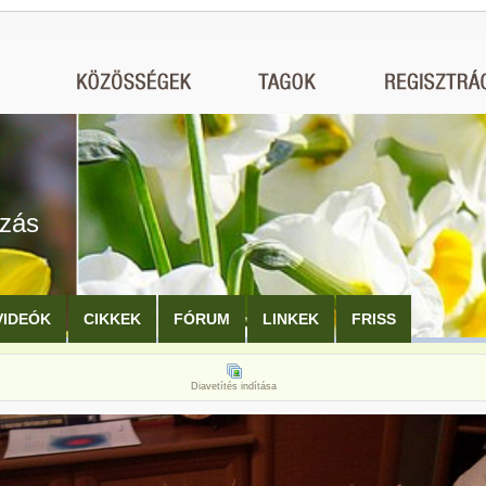
ozás
VIDEÓK
CIKKEK
FÓRUM
LINKEK
FRISS
Diavetítés indítása