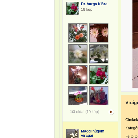
Dr. Varga Klára
19 kép
Virág
1/3
oldal (19 kép)
Címkék
Kategór
Magdi húgom
virágai
Feltöltö