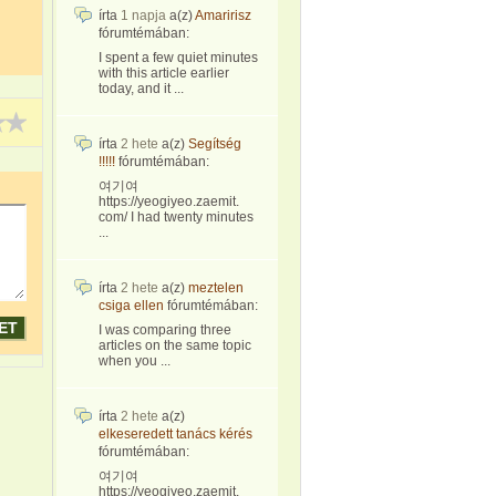
írta
1 napja
a(z)
Amaririsz
fórumtémában:
I spent a few quiet minutes
with this article earlier
today, and it ...
írta
2 hete
a(z)
Segítség
!!!!!
fórumtémában:
여기여
https://yeogiyeo.zaemit.
com/ I had twenty minutes
...
írta
2 hete
a(z)
meztelen
csiga ellen
fórumtémában:
I was comparing three
articles on the same topic
when you ...
írta
2 hete
a(z)
elkeseredett tanács kérés
fórumtémában:
여기여
https://yeogiyeo.zaemit.