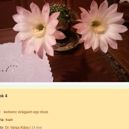
ok 4
:
kedvenc virágjaim egy része
ia:
Saját
tte:
Dr. Varga Klára
|
14 éve