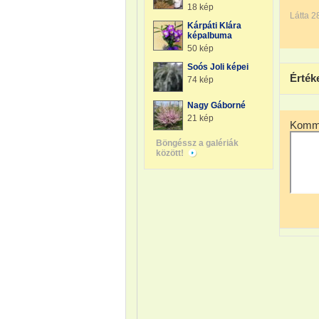
18 kép
Látta 2
Kárpáti Klára
képalbuma
50 kép
Soós Joli képei
Érték
74 kép
Nagy Gáborné
21 kép
Komme
Böngéssz a galériák
között!