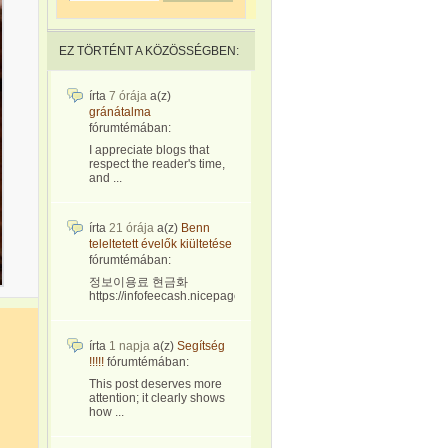
EZ TÖRTÉNT A KÖZÖSSÉGBEN:
írta
7 órája
a(z)
gránátalma
fórumtémában:
I appreciate blogs that
respect the reader's time,
and ...
írta
21 órája
a(z)
Benn
teleltetett évelők kiültetése
fórumtémában:
정보이용료 현금화
https://infofeecash.nicepage...
írta
1 napja
a(z)
Segítség
!!!!!
fórumtémában:
This post deserves more
attention; it clearly shows
how ...