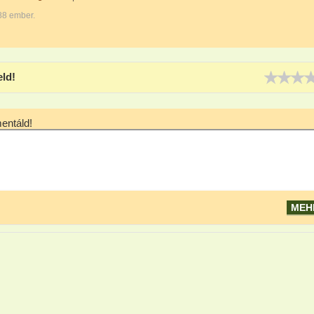
88 ember.
eld!
ntáld!