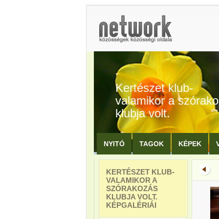
Kertészet klub-
valamikor a szórak
klubja volt.
NYITÓ
TAGOK
KÉPEK
KERTÉSZET KLUB-
VALAMIKOR A
SZÓRAKOZÁS
KLUBJA VOLT.
KÉPGALÉRIÁI