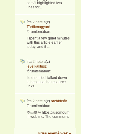
com/ I highlighted two
lines for...
írta
2 hete
a(z)
Törökmogyoró
fórumtémában:
I spent a few quiet minutes
with this article earlier
today, and it ...
írta
2 hete
a(z)
levélkaktusz
fórumtémában:
I did not feel talked down
to because the resource
links...
írta
2 hete
a(z)
orchideák
fórumtémában:
주소모음 https://jusomoum.
imweb.me/ The comments
...
Friss események »