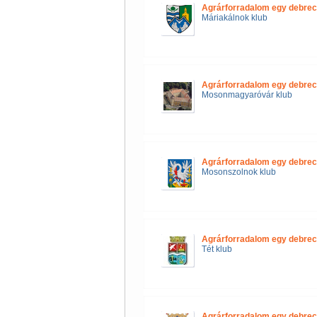
Agrárforradalom egy debrec
Máriakálnok klub
Agrárforradalom egy debrec
Mosonmagyaróvár klub
Agrárforradalom egy debrec
Mosonszolnok klub
Agrárforradalom egy debrec
Tét klub
Agrárforradalom egy debrec