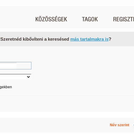
 Szeretnéd kibővíteni a keresésed
más tartalmakra is
?
égekben
Név szerint