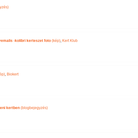
yzés)
malis -kolibri kerteszet foto
(kép)
,
Kert Klub
ép)
,
Biokert
eni kertben
(blogbejegyzés)