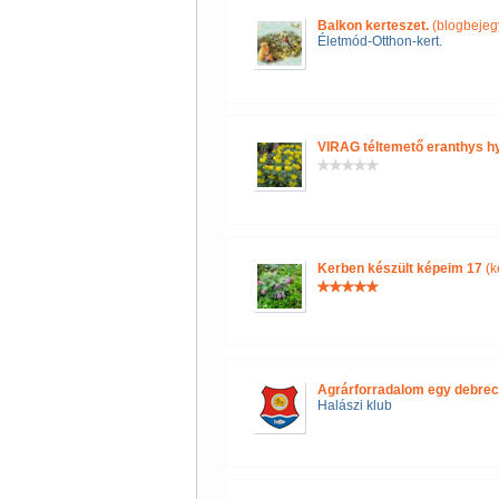
Balkon kerteszet.
(blogbejeg
Életmód-Otthon-kert.
VIRAG téltemető eranthys hye
Kerben készült képeim 17
(k
Agrárforradalom egy debrec
Halászi klub