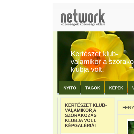
Kertészet klub-
valamikor a szórak
klubja volt.
NYITÓ
TAGOK
KÉPEK
KERTÉSZET KLUB-
FENY
VALAMIKOR A
SZÓRAKOZÁS
KLUBJA VOLT.
KÉPGALÉRIÁI