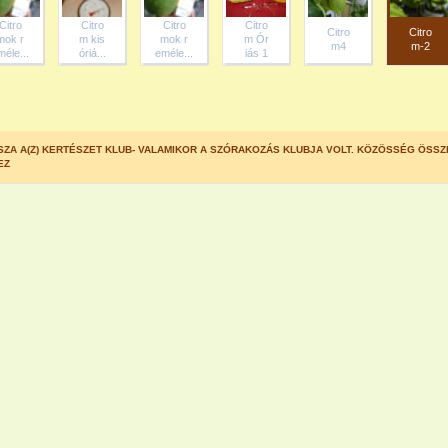
Citro
Citro
Citro
Citro
Citro
Citro
mok r
m kis
mok r
m Ór
m4
m-2
méle...
óriá...
eméle...
iás 1
SZA A(Z) KERTÉSZET KLUB- VALAMIKOR A SZÓRAKOZÁS KLUBJA VOLT. KÖZÖSSÉG ÖSSZ
EZ