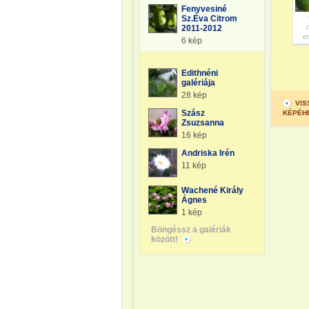
Fenyvesiné
Sz.Éva Citrom
2011-2012
e
6 kép
Edithnéni
galériája
28 kép
VIS
Szász
KÉPÉH
Zsuzsanna
16 kép
Andriska Irén
11 kép
Wachené Király
Ágnes
1 kép
Böngéssz a galériák
között!