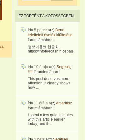
EZ TÖRTÉNT A KÖZÖSSÉGBEN:
írta
5 perce
a(z)
Benn
teleltetett évelők kiültetése
fórumtémában:
정보이용료 현금화
ES
https://infofeecash.nicepage...
írta
10 órája
a(z)
Segítség
!!!!!
fórumtémában:
This post deserves more
attention; it clearly shows
how ...
írta
11 órája
a(z)
Amaririsz
fórumtémában:
I spent a few quiet minutes
with this article earlier
today, and it ...
írta
2 hete
a(z)
Segítség