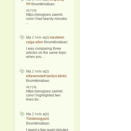
!!!!!
fórumtémában:
여기여
https://yeogiyeo.zaemit.
com/ I had twenty minutes
...
írta
2 hete
a(z)
meztelen
csiga ellen
fórumtémában:
I was comparing three
articles on the same topic
when you ...
írta
2 hete
a(z)
elkeseredett tanács kérés
fórumtémában:
여기여
https://yeogiyeo.zaemit.
com/ I highlighted two
lines for...
írta
2 hete
a(z)
Törökmogyoró
fórumtémában:
I spent a few quiet minutes