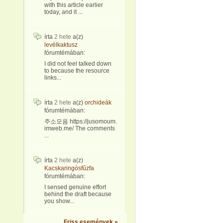
with this article earlier
today, and it ...
írta
2 hete
a(z)
levélkaktusz
fórumtémában:
I did not feel talked down
to because the resource
links...
írta
2 hete
a(z)
orchideák
fórumtémában:
주소모음 https://jusomoum.
imweb.me/ The comments
...
írta
2 hete
a(z)
Kacskaringósfűzfa
fórumtémában:
I sensed genuine effort
behind the draft because
you show...
Friss események »