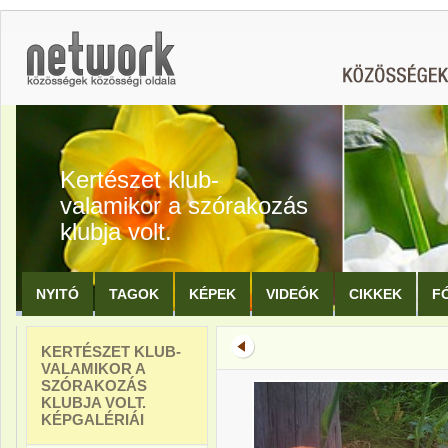
Kertészet klub-
valamikor a szórakozás
klubja volt.
NYITÓ
TAGOK
KÉPEK
VIDEÓK
CIKKEK
F
KERTÉSZET KLUB-
VALAMIKOR A
SZÓRAKOZÁS
KLUBJA VOLT.
KÉPGALÉRIÁI