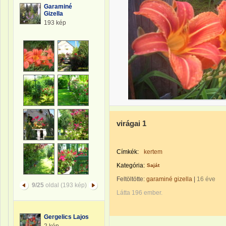
Garaminé
Gizella
193 kép
virágai 1
Címkék:
kertem
Kategória:
Saját
Feltöltötte:
garaminé gizella
|
16 éve
9/25
oldal (193 kép)
Látta 196 ember.
Gergelics Lajos