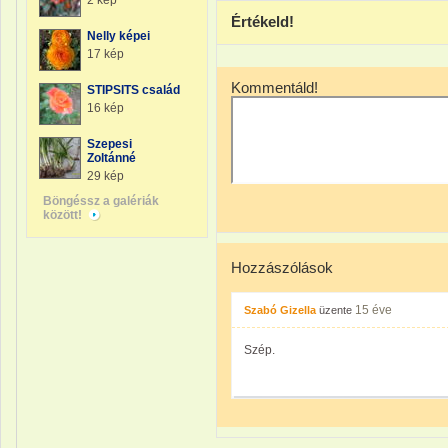
2 kép
Értékeld!
Nelly képei
17 kép
Kommentáld!
STIPSITS család
16 kép
Szepesi
Zoltánné
29 kép
Böngéssz a galériák
között!
Hozzászólások
15 éve
Szabó Gizella
üzente
Szép.