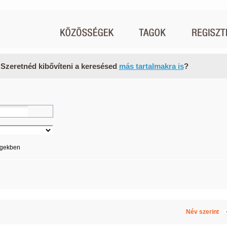
 Szeretnéd kibővíteni a keresésed
más tartalmakra is
?
égekben
Név szerint