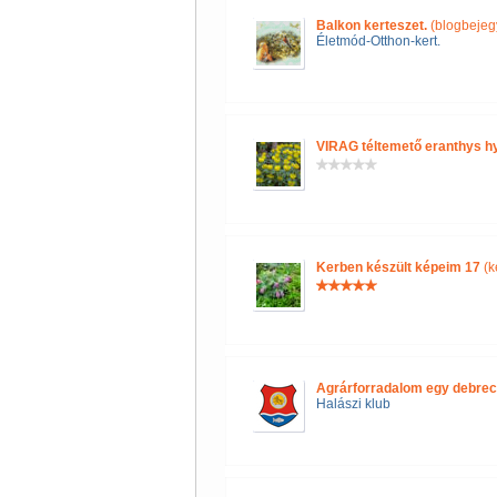
Balkon kerteszet.
(blogbejeg
Életmód-Otthon-kert.
VIRAG téltemető eranthys hye
Kerben készült képeim 17
(k
Agrárforradalom egy debrec
Halászi klub