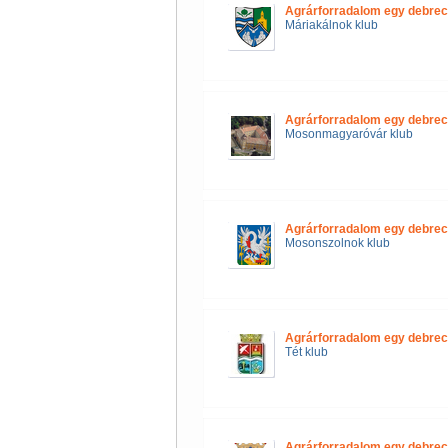
Agrárforradalom egy debrec
Máriakálnok klub
Agrárforradalom egy debrec
Mosonmagyaróvár klub
Agrárforradalom egy debrec
Mosonszolnok klub
Agrárforradalom egy debrec
Tét klub
Agrárforradalom egy debrec