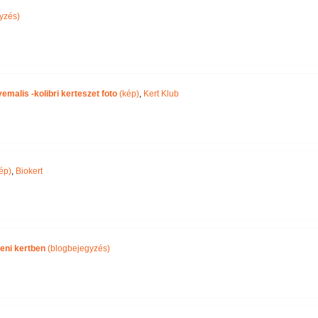
yzés)
malis -kolibri kerteszet foto
(kép)
,
Kert Klub
ép)
,
Biokert
eni kertben
(blogbejegyzés)