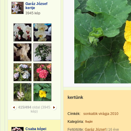
Garáz József
kertje
3945 kép
kertünk
415/494
oldal (3945
kép)
Címkék:
sonkatök virágja 2010
Kategória:
Saját
Csaba képei
Feltöltötte:
Garáz József
|
16 éve