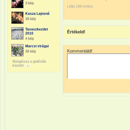
3 kép
Látta 188 ember.
Kasza Lajosné
38 kép
Tavaszkezdet
Értékeld!
2010
4 kép
Marcsi virágai
Kommentáld!
36 kép
Böngéssz a galériák
között!