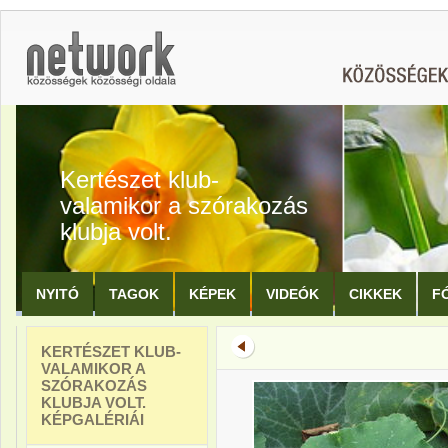
Kertészet klub-
valamikor a szórakozás
klubja volt.
NYITÓ
TAGOK
KÉPEK
VIDEÓK
CIKKEK
F
KERTÉSZET KLUB-
VALAMIKOR A
SZÓRAKOZÁS
KLUBJA VOLT.
KÉPGALÉRIÁI