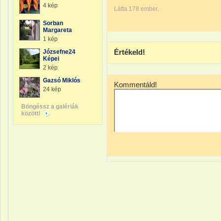
4 kép
Látta 178 ember.
Sorban
Margareta
1 kép
Értékeld!
Józsefne24
Képei
2 kép
Gazsó Miklós
Kommentáld!
24 kép
Böngéssz a galériák
között!