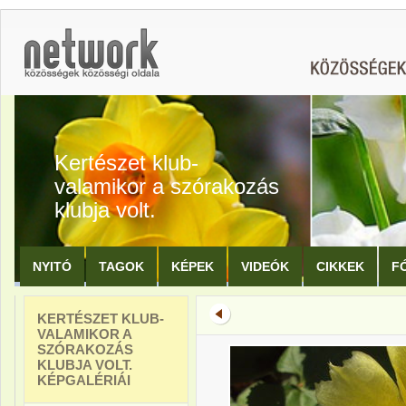
Kertészet klub-
valamikor a szórakozás
klubja volt.
NYITÓ
TAGOK
KÉPEK
VIDEÓK
CIKKEK
F
KERTÉSZET KLUB-
VALAMIKOR A
SZÓRAKOZÁS
KLUBJA VOLT.
KÉPGALÉRIÁI