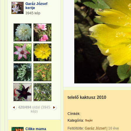
Garáz József
kertje
3945 kép
telelő kaktusz 2010
420/494
oldal (3945
kép)
Címkék:
Kategória:
Saját
Feltöltötte:
Garáz József
|
16 éve
Cilike mama