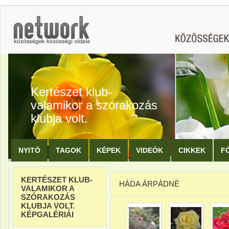
Kertészet klub-
valamikor a szórakozás
klubja volt.
NYITÓ
TAGOK
KÉPEK
VIDEÓK
CIKKEK
F
KERTÉSZET KLUB-
HÁDA ÁRPÁDNÉ
VALAMIKOR A
SZÓRAKOZÁS
KLUBJA VOLT.
KÉPGALÉRIÁI