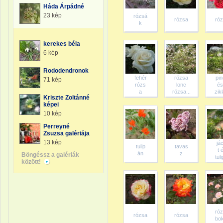
Háda Árpádné
23 kép
rózsá
rózsa
ró
k
kerekes béla
6 kép
Rododendronok
fehér
rózsa
pi
71 kép
rózs
lonc
és
a
rózsa...
zikl
Kriszte Zoltánné
képei
10 kép
Perreyné
Zsuzsa galériája
13 kép
já
tulip
tavas
t 
án
z
Böngéssz a galériák
tuli
között!
ró
rózsa
rózsa
bo