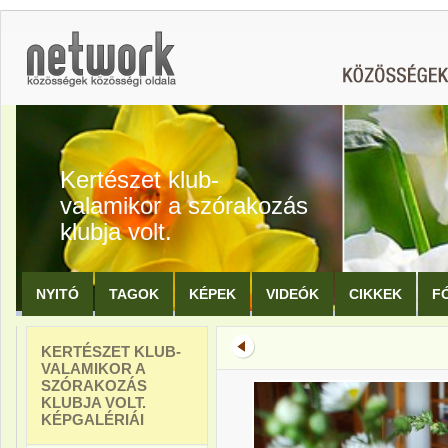
Kertészet klub-
valamikor a szórakozás
klubja volt.
NYITÓ
TAGOK
KÉPEK
VIDEÓK
CIKKEK
F
KERTÉSZET KLUB-
VALAMIKOR A
SZÓRAKOZÁS
KLUBJA VOLT.
KÉPGALÉRIÁI