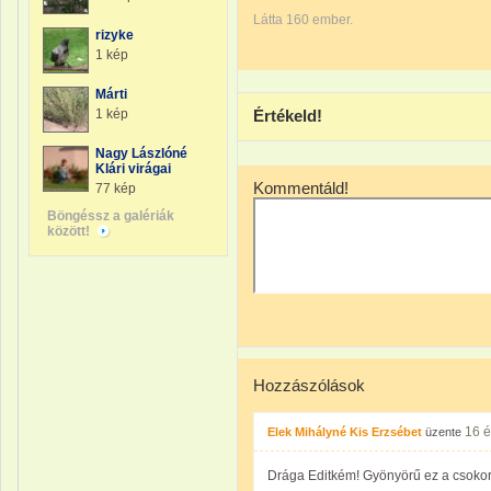
Látta 160 ember.
rizyke
1 kép
Márti
1 kép
Értékeld!
Nagy Lászlóné
Klári virágai
Kommentáld!
77 kép
Böngéssz a galériák
között!
Hozzászólások
16 
Elek Mihályné Kis Erzsébet
üzente
Drága Editkém! Gyönyörű ez a csokor- 