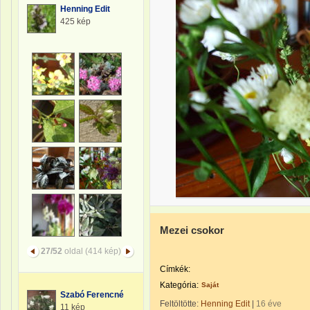
Henning Edit
425 kép
Mezei csokor
27/52
oldal (414 kép)
Címkék:
Kategória:
Saját
Szabó Ferencné
Feltöltötte:
Henning Edit
|
16 éve
11 kép