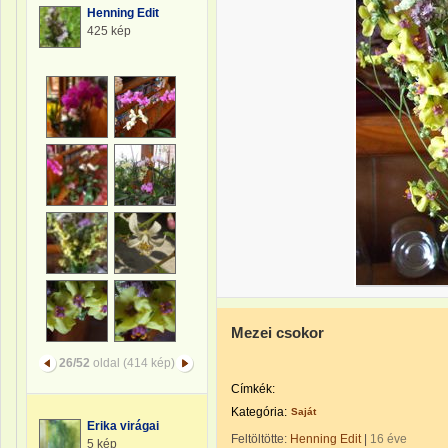
Henning Edit
425 kép
Mezei csokor
26/52
oldal (414 kép)
Címkék:
Kategória:
Saját
Erika virágai
Feltöltötte:
Henning Edit
|
16 éve
5 kép