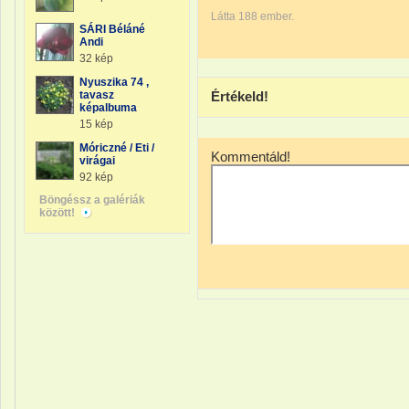
Látta 188 ember.
SÁRI Béláné
Andi
32 kép
Nyuszika 74 ,
tavasz
Értékeld!
képalbuma
15 kép
Móriczné / Eti /
Kommentáld!
virágai
92 kép
Böngéssz a galériák
között!