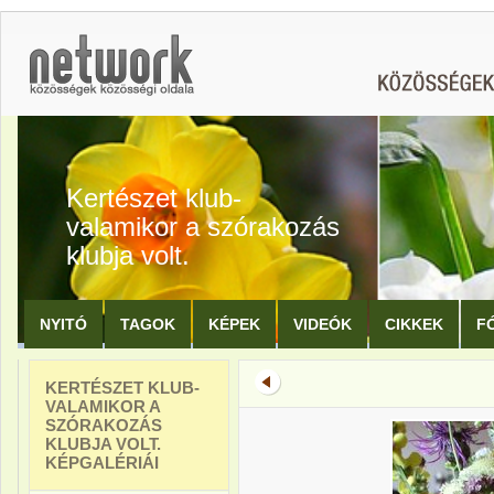
Kertészet klub-
valamikor a szórakozás
klubja volt.
NYITÓ
TAGOK
KÉPEK
VIDEÓK
CIKKEK
F
KERTÉSZET KLUB-
VALAMIKOR A
SZÓRAKOZÁS
KLUBJA VOLT.
KÉPGALÉRIÁI