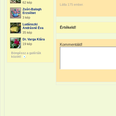
62 kép
Látta 175 ember.
Zsóri-Balogh
Erzsébet
3 kép
Ludánszki
Értékeld!
Andrásné Éva
35 kép
Dr. Varga Klára
19 kép
Kommentáld!
Böngéssz a galériák
között!