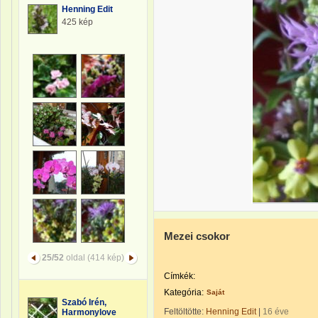
Henning Edit
425 kép
Mezei csokor
25/52
oldal (414 kép)
Címkék:
Kategória:
Saját
Szabó Irén,
Feltöltötte:
Henning Edit
|
16 éve
Harmonylove