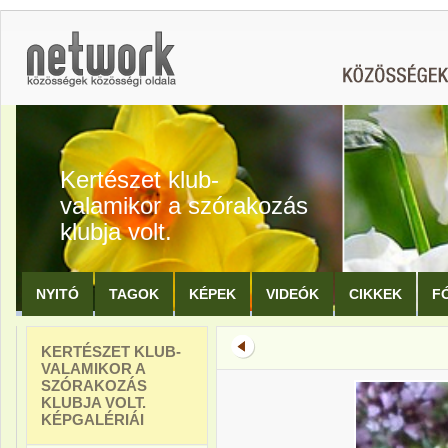
Kertészet klub-
valamikor a szórakozás
klubja volt.
NYITÓ
TAGOK
KÉPEK
VIDEÓK
CIKKEK
F
KERTÉSZET KLUB-
VALAMIKOR A
SZÓRAKOZÁS
KLUBJA VOLT.
KÉPGALÉRIÁI