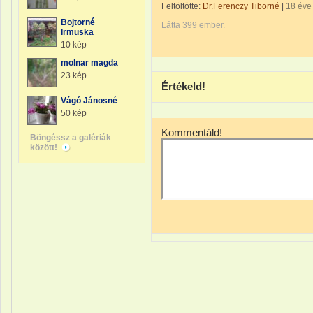
Feltöltötte:
Dr.Ferenczy Tiborné
|
18 éve
Bojtorné
Látta 399 ember.
Irmuska
10 kép
molnar magda
23 kép
Értékeld!
Vágó Jánosné
50 kép
Kommentáld!
Böngéssz a galériák
között!