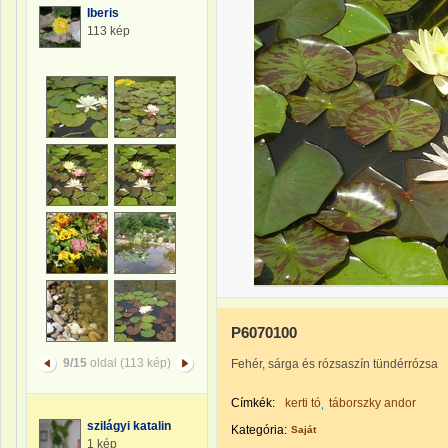
Iberis
113 kép
P6070100
9/15
oldal (113 kép)
Fehér, sárga és rózsaszín tündérrózsa
Címkék:
kerti tó
táborszky andor
szilágyi katalin
Kategória:
Saját
1 kép