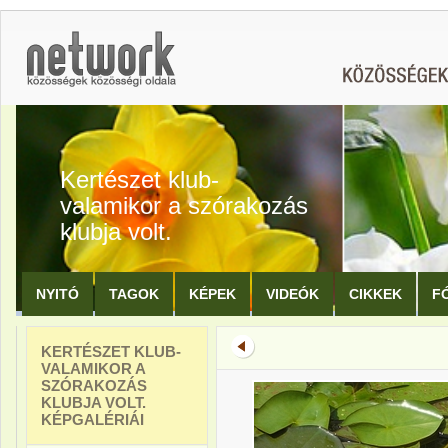
Kertészet klub-
valamikor a szórakozás
klubja volt.
NYITÓ
TAGOK
KÉPEK
VIDEÓK
CIKKEK
F
KERTÉSZET KLUB-
VALAMIKOR A
SZÓRAKOZÁS
KLUBJA VOLT.
KÉPGALÉRIÁI