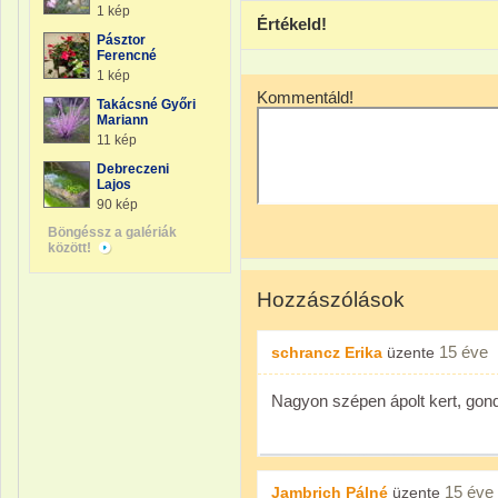
1 kép
Értékeld!
Pásztor
Ferencné
1 kép
Kommentáld!
Takácsné Győri
Mariann
11 kép
Debreczeni
Lajos
90 kép
Böngéssz a galériák
között!
Hozzászólások
15 éve
schrancz Erika
üzente
Nagyon szépen ápolt kert, gond
15 éve
Jambrich Pálné
üzente