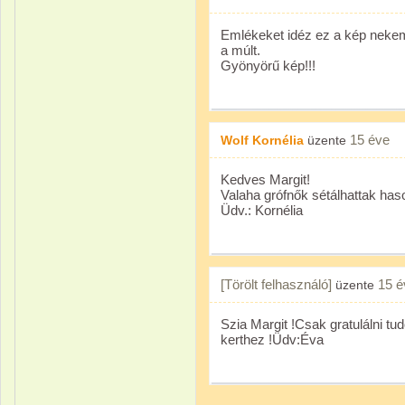
Emlékeket idéz ez a kép nekem
a múlt.
Gyönyörű kép!!!
15 éve
Wolf Kornélia
üzente
Kedves Margit!
Valaha grófnők sétálhattak haso
Üdv.: Kornélia
[Törölt felhasználó]
15 é
üzente
Szia Margit !Csak gratulálni t
kerthez !Üdv:Éva