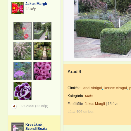
Jakus Margit
23 kép
Arad 4
Címkék:
andi virágai
kertem viragai
p
Kategória:
Saját
Feltöltötte:
Jakus Margit
|
15 éve
3/3
oldal (23 kép)
Látta 406 ember.
Kresákné
Szondi Beáta