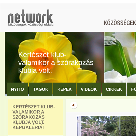
Kertészet klub-
valamikor a szórakozás
klubja volt.
NYITÓ
TAGOK
KÉPEK
VIDEÓK
CIKKEK
F
KERTÉSZET KLUB-
VALAMIKOR A
SZÓRAKOZÁS
KLUBJA VOLT.
KÉPGALÉRIÁI