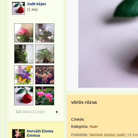
Judit képei
11 kép
vörös rózsa
1/2
oldal (11 kép)
Címkék:
Kategória:
Saját
Horváth Emma
Feltöltötte:
Varróné Juhász Judit
|
18 év
Emmus