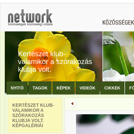
Kertészet klub-
valamikor a szórakozás
klubja volt.
NYITÓ
TAGOK
KÉPEK
VIDEÓK
CIKKEK
F
KERTÉSZET KLUB-
VALAMIKOR A
SZÓRAKOZÁS
KLUBJA VOLT.
KÉPGALÉRIÁI