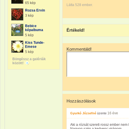
65 kép
Látta 528 ember.
Rozsa Ervin
3 kép
Bebice
Értékeld!
képalbuma
5 kép
Kiss Tunde-
Emese
Kommentáld!
5 kép
Böngéssz a galériák
között!
Hozzászólások
16 éve
Gyurkó Józsefné
üzente
Aki a rózsát szereti rossz ember nem 
Nagyon szép,a kedvenc virágom.