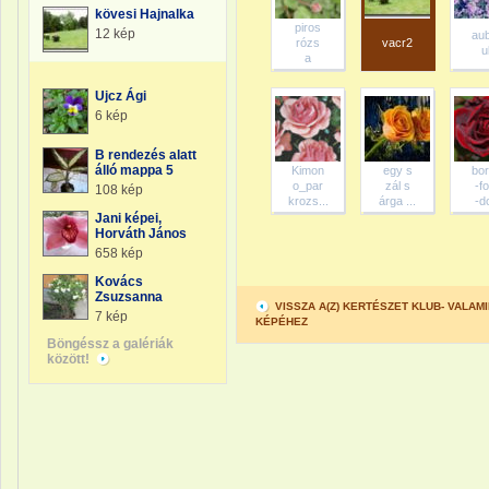
kövesi Hajnalka
piros
12 kép
au
rózs
vacr2
ul
a
Ujcz Ági
6 kép
B rendezés alatt
álló mappa 5
Kimon
egy s
bo
o_par
zál s
-f
108 kép
krozs...
árga ...
-d
Jani képei,
Horváth János
658 kép
Kovács
Zsuzsanna
VISSZA A(Z) KERTÉSZET KLUB- VALA
7 kép
KÉPÉHEZ
Böngéssz a galériák
között!