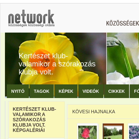
Kertészet klub-
valamikor a szórakozás
klubja volt.
NYITÓ
TAGOK
KÉPEK
VIDEÓK
CIKKEK
F
KERTÉSZET KLUB-
KÖVESI HAJNALKA
VALAMIKOR A
SZÓRAKOZÁS
KLUBJA VOLT.
KÉPGALÉRIÁI