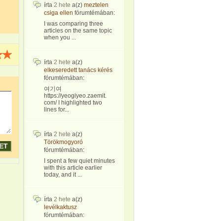
írta
2 hete
a(z)
meztelen
csiga ellen
fórumtémában:
I was comparing three
articles on the same topic
when you ...
írta
2 hete
a(z)
elkeseredett tanács kérés
fórumtémában:
여기여
https://yeogiyeo.zaemit.
com/ I highlighted two
lines for...
írta
2 hete
a(z)
Törökmogyoró
fórumtémában:
I spent a few quiet minutes
with this article earlier
today, and it ...
írta
2 hete
a(z)
levélkaktusz
fórumtémában: