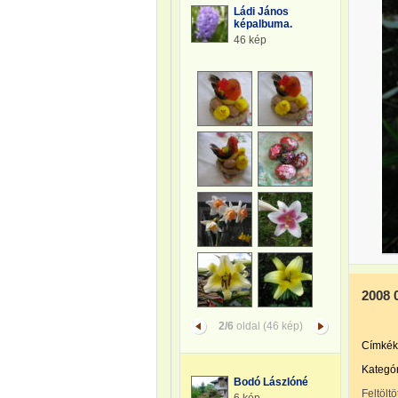
Ládi János
képalbuma.
46 kép
2008 
2/6
oldal (46 kép)
Címkék
Kategór
Bodó Lászlóné
Feltöltö