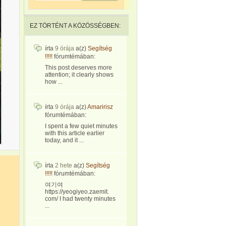
EZ TÖRTÉNT A KÖZÖSSÉGBEN:
írta
9 órája
a(z)
Segítség
!!!!!
fórumtémában:
This post deserves more
attention; it clearly shows
how ...
írta
9 órája
a(z)
Amaririsz
fórumtémában:
I spent a few quiet minutes
with this article earlier
today, and it ...
írta
2 hete
a(z)
Segítség
!!!!!
fórumtémában:
여기여
https://yeogiyeo.zaemit.
com/ I had twenty minutes
...