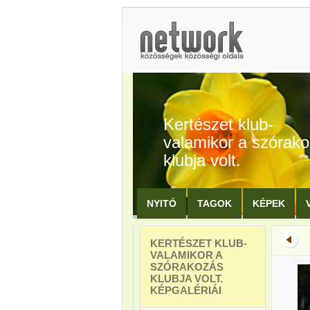
Kertészet klub-
valamikor a szórak
klubja volt.
NYITÓ
TAGOK
KÉPEK
KERTÉSZET KLUB-
VALAMIKOR A
SZÓRAKOZÁS
KLUBJA VOLT.
KÉPGALÉRIÁI