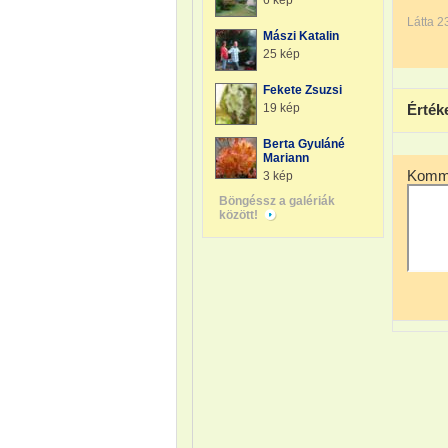
6 kép
Látta 2
Mászi Katalin
25 kép
Fekete Zsuzsi
19 kép
Érték
Berta Gyuláné
Mariann
Komme
3 kép
Böngéssz a galériák
között!