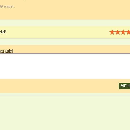
39 ember.
eld!
ntáld!