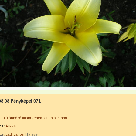
08 08 Fényképei 071
:
különböző liliom képek
orientál hibrid
ia:
Állatok
tte:
Ládi János
|
17 éve