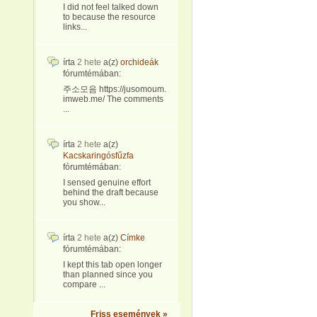
I did not feel talked down
to because the resource
links...
írta
2 hete
a(z)
orchideák
fórumtémában:
주소모음 https://jusomoum.
imweb.me/ The comments
...
írta
2 hete
a(z)
Kacskaringósfűzfa
fórumtémában:
I sensed genuine effort
behind the draft because
you show...
írta
2 hete
a(z)
Címke
fórumtémában:
I kept this tab open longer
than planned since you
compare ...
Friss események »