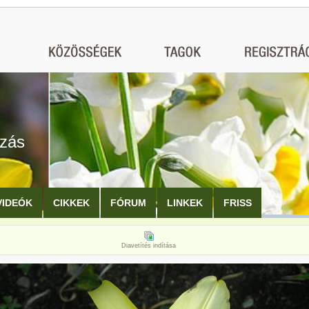
ozás
VIDEÓK
CIKKEK
FÓRUM
LINKEK
FRISS
Diavetítés indítása