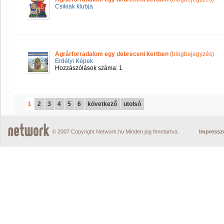
Csikiak klubja
Agrárforradalom egy debreceni kertben
(blogbejegyzés)
Erdélyi Képek
Hozzászólások száma: 1
1
2
3
4
5
6
következő
utolsó
© 2007 Copyright Network.hu Minden jog fenntartva.
Impress