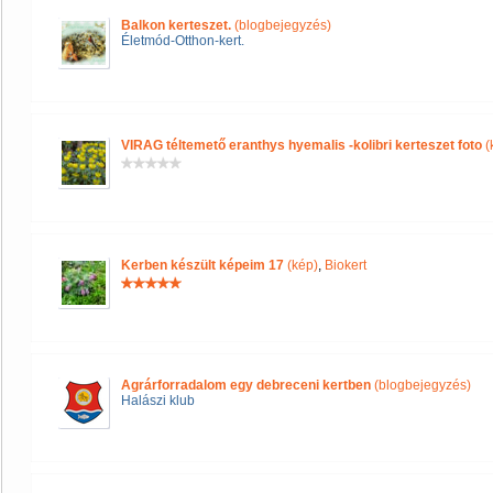
Balkon kerteszet.
(blogbejegyzés)
Életmód-Otthon-kert.
VIRAG téltemető eranthys hyemalis -kolibri kerteszet foto
(
Kerben készült képeim 17
(kép)
,
Biokert
Agrárforradalom egy debreceni kertben
(blogbejegyzés)
Halászi klub