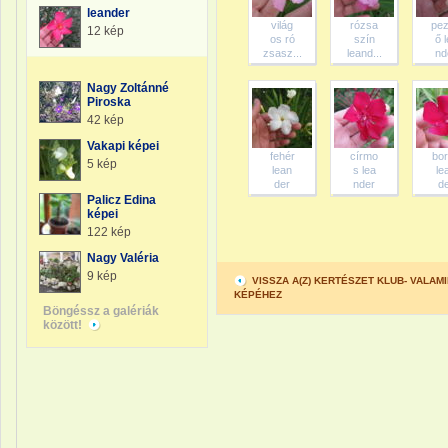
leander
világ
rózsa
pe
12 kép
os ró
szín
ő 
zsasz...
leand...
nd
Nagy Zoltánné
Piroska
42 kép
Vakapi képei
fehér
círmo
bo
5 kép
lean
s lea
le
der
nder
d
Palicz Edina
képei
122 kép
Nagy Valéria
9 kép
VISSZA A(Z) KERTÉSZET KLUB- VALA
KÉPÉHEZ
Böngéssz a galériák
között!