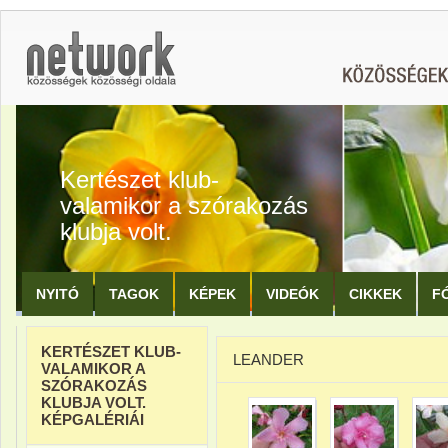
Kertészet klub-
valamikor a szórakozás
klubja volt.
NYITÓ
TAGOK
KÉPEK
VIDEÓK
CIKKEK
F
KERTÉSZET KLUB-
LEANDER
VALAMIKOR A
SZÓRAKOZÁS
KLUBJA VOLT.
KÉPGALÉRIÁI