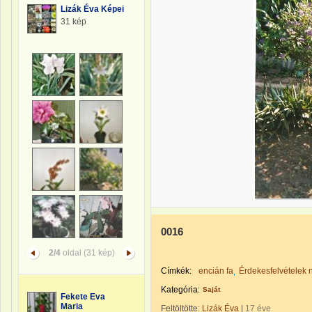
Lizák Éva Képei
31 kép
0016
2/4
oldal (31 kép)
Címkék:
encián fa
Érdekesfelvételek 
Kategória:
Saját
Fekete Eva
Maria
Feltöltötte:
Lizák Éva
|
17 éve