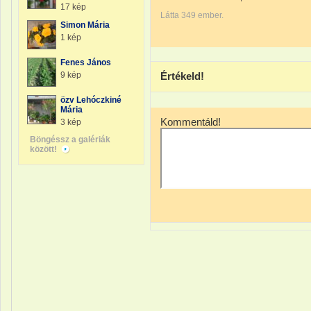
17 kép
Látta 349 ember.
Simon Mária
1 kép
Fenes János
9 kép
Értékeld!
özv Lehóczkiné
Mária
Kommentáld!
3 kép
Böngéssz a galériák
között!