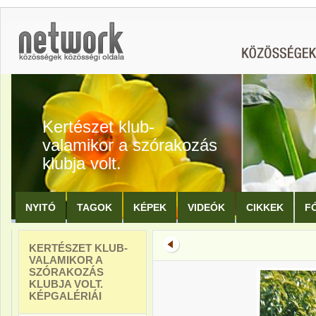
Kertészet klub-
valamikor a szórakozás
klubja volt.
NYITÓ
TAGOK
KÉPEK
VIDEÓK
CIKKEK
F
KERTÉSZET KLUB-
VALAMIKOR A
SZÓRAKOZÁS
KLUBJA VOLT.
KÉPGALÉRIÁI