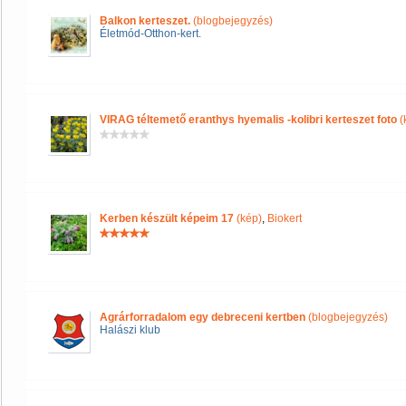
Balkon kerteszet.
(blogbejegyzés)
Életmód-Otthon-kert.
VIRAG téltemető eranthys hyemalis -kolibri kerteszet foto
(
Kerben készült képeim 17
(kép)
,
Biokert
Agrárforradalom egy debreceni kertben
(blogbejegyzés)
Halászi klub