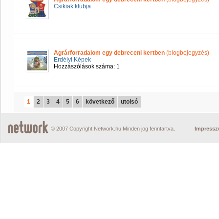
Csikiak klubja
Agrárforradalom egy debreceni kertben
(blogbejegyzés)
Erdélyi Képek
Hozzászólások száma: 1
1
2
3
4
5
6
következő
utolsó
© 2007 Copyright Network.hu Minden jog fenntartva.
Impress