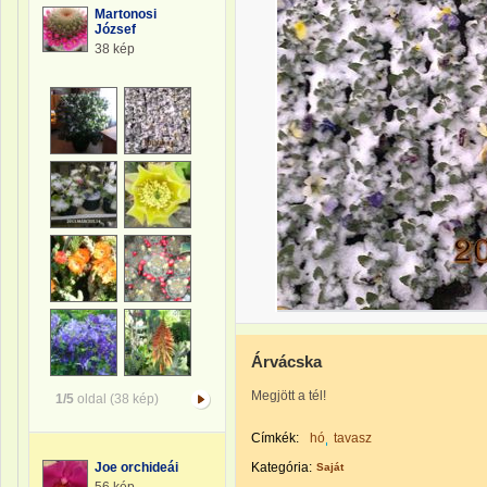
Martonosi
József
38 kép
Árvácska
Megjött a tél!
1/5
oldal (38 kép)
Címkék:
hó
tavasz
Joe orchideái
Kategória:
Saját