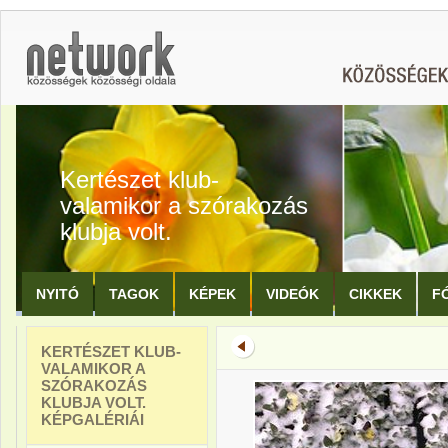
Kertészet klub-
valamikor a szórakozás
klubja volt.
NYITÓ
TAGOK
KÉPEK
VIDEÓK
CIKKEK
F
KERTÉSZET KLUB-
VALAMIKOR A
SZÓRAKOZÁS
KLUBJA VOLT.
KÉPGALÉRIÁI