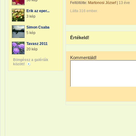
56 kép
Feltöltötte:
Martonosi József
|
13 éve
Erik az eper...
Látta 316 ember.
3 kép
Simon Csaba
5 kép
Értékeld!
Tavasz 2011
20 kép
Kommentáld!
Böngéssz a galériák
között!