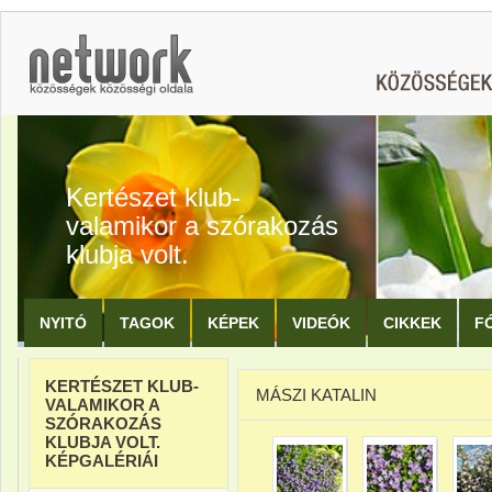
Kertészet klub-
valamikor a szórakozás
klubja volt.
NYITÓ
TAGOK
KÉPEK
VIDEÓK
CIKKEK
F
KERTÉSZET KLUB-
MÁSZI KATALIN
VALAMIKOR A
SZÓRAKOZÁS
KLUBJA VOLT.
KÉPGALÉRIÁI