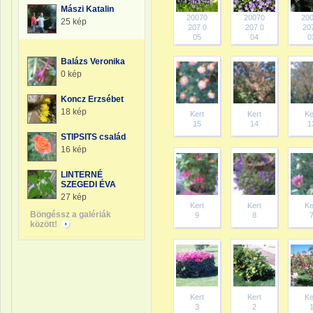
Mászi Katalin
20070
20070
20
25 kép
207 0
207 0
20
05
04
0
Balázs Veronika
0 kép
Koncz Erzsébet
18 kép
Kert
Kert
Ke
15
14
1
STIPSITS család
16 kép
LINTERNÉ
SZEGEDI ÉVA
27 kép
Kert
Kert
Ke
Böngéssz a galériák
9
8
között!
Kert
Kert
Ke
3
2