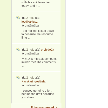
with this article earlier
today, and it ...
írta
2 hete
a(z)
levélkaktusz
fórumtémában:
I did not feel talked down
to because the resource
links...
írta
2 hete
a(z)
orchideák
fórumtémában:
주소모음 https://jusomoum.
imweb.me/ The comments
...
írta
2 hete
a(z)
Kacskaringósfűzfa
fórumtémában:
I sensed genuine effort
behind the draft because
you show...
Friss események »