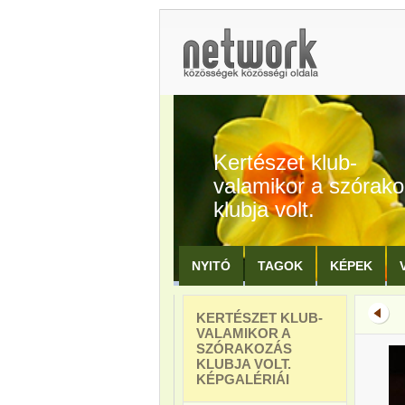
Kertészet klub-
valamikor a szórak
klubja volt.
NYITÓ
TAGOK
KÉPEK
KERTÉSZET KLUB-
VALAMIKOR A
SZÓRAKOZÁS
KLUBJA VOLT.
KÉPGALÉRIÁI