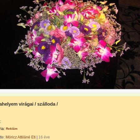
helyem virágai / szálloda /
:
ia:
Reklám
tte:
Móricz Attiláné Eti
|
16 éve