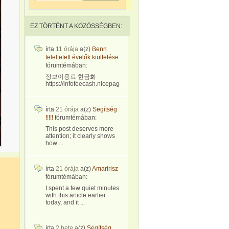
EZ TÖRTÉNT A KÖZÖSSÉGBEN:
írta
11 órája
a(z)
Benn
teleltetett évelők kiültetése
fórumtémában:
정보이용료 현금화
https://infofeecash.nicepage...
írta
21 órája
a(z)
Segítség
!!!!!
fórumtémában:
This post deserves more
attention; it clearly shows
how ...
írta
21 órája
a(z)
Amaririsz
fórumtémában:
I spent a few quiet minutes
with this article earlier
today, and it ...
írta
2 hete
a(z)
Segítség