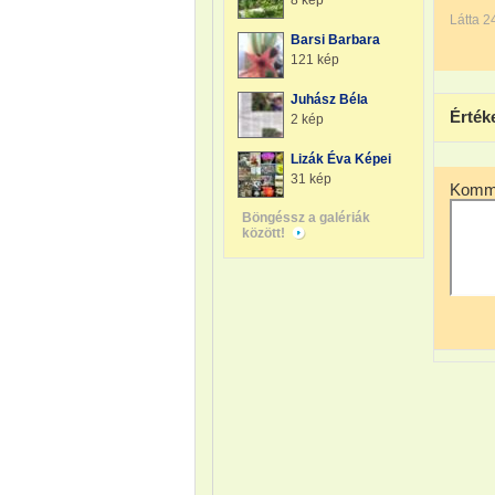
8 kép
Látta 2
Barsi Barbara
121 kép
Juhász Béla
Érték
2 kép
Lizák Éva Képei
31 kép
Komme
Böngéssz a galériák
között!