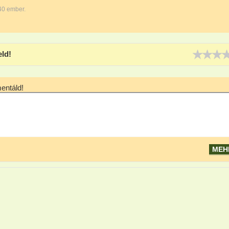
40 ember.
eld!
ntáld!