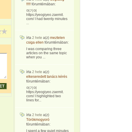
!!!!!
fórumtémában:
여기여
https://yeogiyeo.zaemit.
com/ I had twenty minutes
...
írta
2 hete
a(z)
meztelen
csiga ellen
fórumtémában:
I was comparing three
articles on the same topic
when you ...
írta
2 hete
a(z)
elkeseredett tanács kérés
fórumtémában:
여기여
https://yeogiyeo.zaemit.
com/ I highlighted two
lines for...
írta
2 hete
a(z)
Törökmogyoró
fórumtémában:
I spent a few quiet minutes