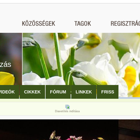
ozás
VIDEÓK
CIKKEK
FÓRUM
LINKEK
FRISS
Diavetítés indítása