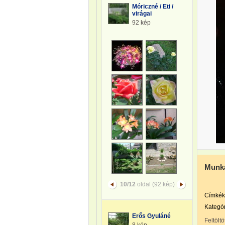
Móriczné / Eti /
virágai
92 kép
Munka
10/12
oldal (92 kép)
Címkék
Kategór
Erős Gyuláné
Feltöltö