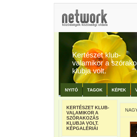
Kertészet klub-
valamikor a szórak
klubja volt.
NYITÓ
TAGOK
KÉPEK
KERTÉSZET KLUB-
NAGY
VALAMIKOR A
SZÓRAKOZÁS
KLUBJA VOLT.
KÉPGALÉRIÁI