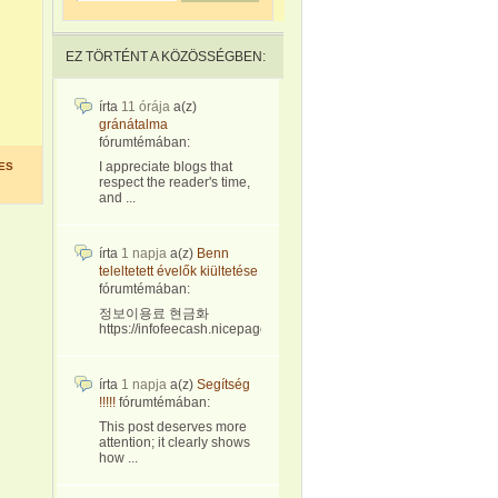
EZ TÖRTÉNT A KÖZÖSSÉGBEN:
írta
11 órája
a(z)
gránátalma
fórumtémában:
I appreciate blogs that
ES
respect the reader's time,
and ...
írta
1 napja
a(z)
Benn
teleltetett évelők kiültetése
fórumtémában:
정보이용료 현금화
https://infofeecash.nicepage...
írta
1 napja
a(z)
Segítség
!!!!!
fórumtémában:
This post deserves more
attention; it clearly shows
how ...