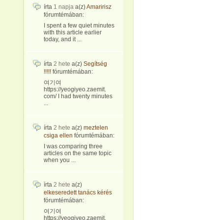
írta
1 napja
a(z)
Amaririsz
fórumtémában:
I spent a few quiet minutes
with this article earlier
today, and it ...
írta
2 hete
a(z)
Segítség
!!!!!
fórumtémában:
여기여
https://yeogiyeo.zaemit.
com/ I had twenty minutes
...
írta
2 hete
a(z)
meztelen
csiga ellen
fórumtémában:
I was comparing three
articles on the same topic
when you ...
írta
2 hete
a(z)
elkeseredett tanács kérés
fórumtémában:
여기여
https://yeogiyeo.zaemit.