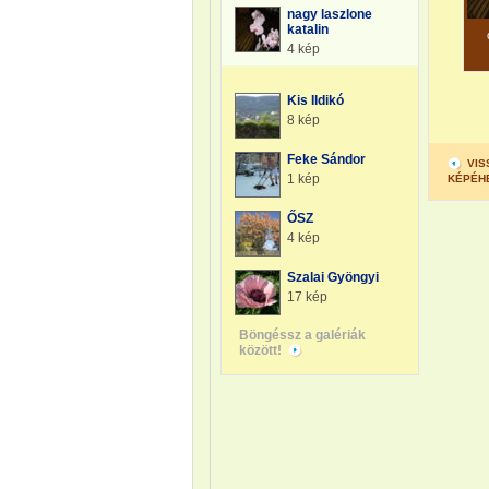
nagy laszlone
katalin
4 kép
Kis Ildikó
8 kép
Feke Sándor
VIS
1 kép
KÉPÉH
ŐSZ
4 kép
Szalai Gyöngyi
17 kép
Böngéssz a galériák
között!