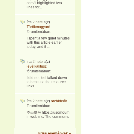
com/ I highlighted two
lines for...
írta
2 hete
a(z)
Törökmogyoró
fórumtémában:
I spent a few quiet minutes
with this article earlier
today, and it ...
írta
2 hete
a(z)
levélkaktusz
fórumtémában:
I did not feel talked down
to because the resource
links...
írta
2 hete
a(z)
orchideák
fórumtémában:
주소모음 https://jusomoum.
imweb.me/ The comments
...
Friss események »