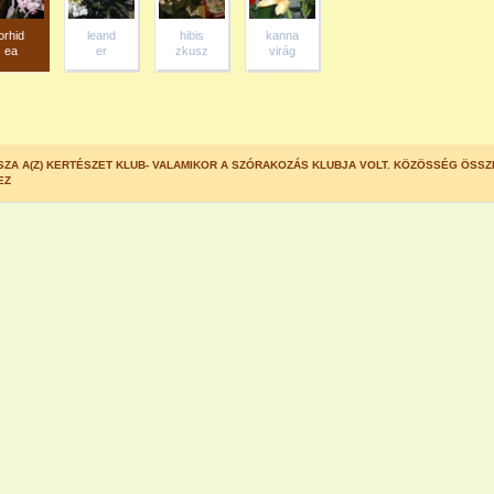
orhid
leand
hibis
kanna
ea
er
zkusz
virág
SZA A(Z) KERTÉSZET KLUB- VALAMIKOR A SZÓRAKOZÁS KLUBJA VOLT. KÖZÖSSÉG ÖSSZ
EZ