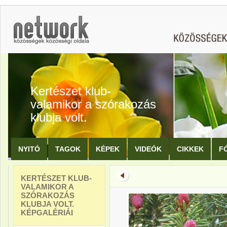
Kertészet klub-
valamikor a szórakozás
klubja volt.
NYITÓ
TAGOK
KÉPEK
VIDEÓK
CIKKEK
F
KERTÉSZET KLUB-
VALAMIKOR A
SZÓRAKOZÁS
KLUBJA VOLT.
KÉPGALÉRIÁI