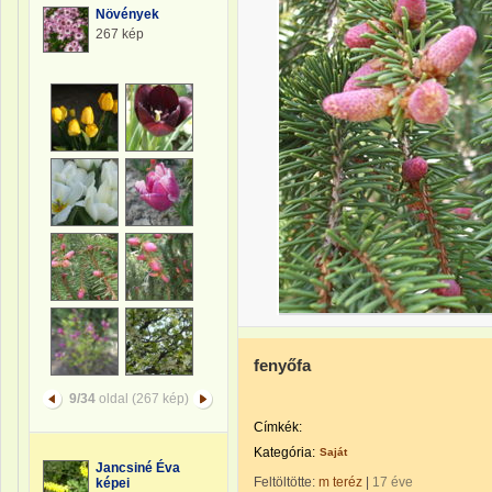
Növények
267 kép
fenyőfa
9/34
oldal (267 kép)
Címkék:
Kategória:
Saját
Jancsiné Éva
Feltöltötte:
m teréz
|
17 éve
képei