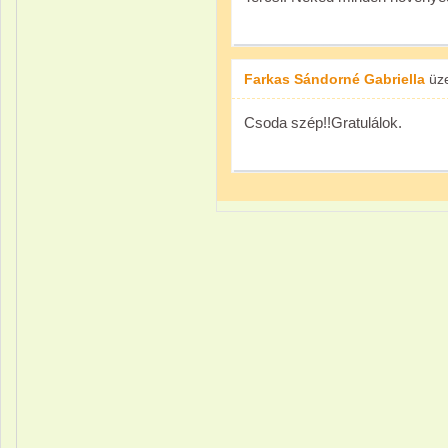
Farkas Sándorné Gabriella
üz
Csoda szép!!Gratulálok.