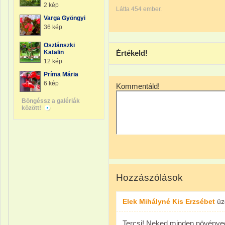
2 kép
Látta 454 ember.
Varga Gyöngyi
36 kép
Oszlánszki
Katalin
Értékeld!
12 kép
Príma Mária
6 kép
Kommentáld!
Böngéssz a galériák
között!
Hozzászólások
Elek Mihályné Kis Erzsébet
üz
Tercsi! Neked minden növényed