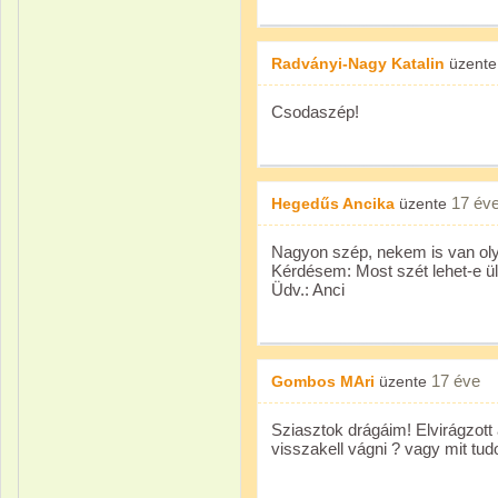
Radványi-Nagy Katalin
üzent
Csodaszép!
17 év
Hegedűs Ancika
üzente
Nagyon szép, nekem is van olya
Kérdésem: Most szét lehet-e ül
Üdv.: Anci
17 éve
Gombos MAri
üzente
Sziasztok drágáim! Elvirágzott 
visszakell vágni ? vagy mit tudo