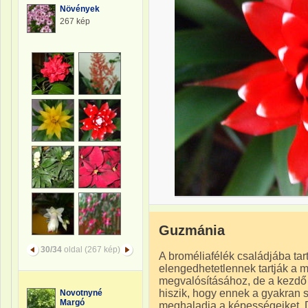
Növények
267 kép
Guzmánia
30/34
oldal (267 kép)
A broméliafélék családjába tar
elengedhetetlennek tartják a 
megvalósításához, de a kezdő 
hiszik, hogy ennek a gyakran
Novotnyné
Margó
meghaladja a képességeiket. 