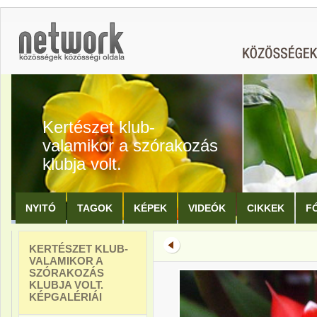
Kertészet klub-
valamikor a szórakozás
klubja volt.
NYITÓ
TAGOK
KÉPEK
VIDEÓK
CIKKEK
F
KERTÉSZET KLUB-
VALAMIKOR A
SZÓRAKOZÁS
KLUBJA VOLT.
KÉPGALÉRIÁI