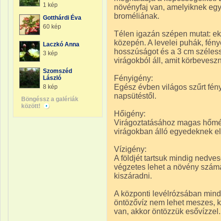
1 kép
növényfaj van, amelyiknek eg
broméliának.
Gotthárdi Éva
60 kép
Télen igazán szépen mutat: ekk
közepén. A levelei puhák, fény
Laczkó Anna
hosszúságot és a 3 cm szélessé
3 kép
virágokból áll, amit körbevesz
Szomszéd
Fényigény:
László
Egész évben világos szűrt fény
8 kép
napsütéstől.
Böngéssz a galériák
között!
Hőigény:
Virágoztatásához magas hőmér
virágokban álló egyedeknek el
Vízigény:
A földjét tartsuk mindig nedve
végzetes lehet a növény számár
kiszáradni.
A központi levélrózsában mindi
öntözővíz nem lehet meszes, 
van, akkor öntözzük esővízzel.