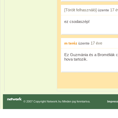
[Törölt felhasználó]
17 é
üzente
ez csodaszép!
17 éve
m teréz
üzente
Ez Guzmánia és a Broméliák csal
hova tartozik.
© 2007 Copyright Network.hu Minden jog fenntartva.
Impres