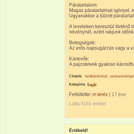
Páratartalom:
Magas páratartalmat igényel, e
Ugyanakkor a túlzott páratarta
A leveleken keresztül történő 
növénynél, ezért rakjunk időnk
Betegségek:
Az erős napsugárzás vagy a va
Kártevők:
A pajzstetvek gyakran károsíth
Címkék:
kertbárát klub
szobanövénye
Kategória:
Saját
Feltöltötte:
m teréz
|
17 éve
Látta 4161 ember.
Értékeld!