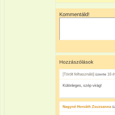
Kommentáld!
Hozzászólások
[Törölt felhasználó]
16 é
üzente
Különleges, szép virág!
Nagyné Horváth Zsuzsanna
ü