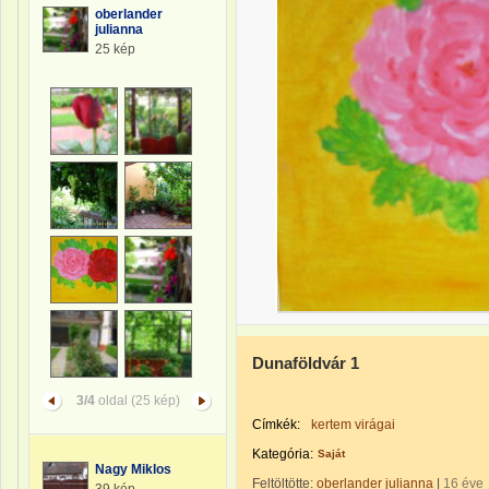
oberlander
julianna
25 kép
Dunaföldvár 1
3/4
oldal (25 kép)
Címkék:
kertem virágai
Kategória:
Saját
Nagy Miklos
Feltöltötte:
oberlander julianna
|
16 éve