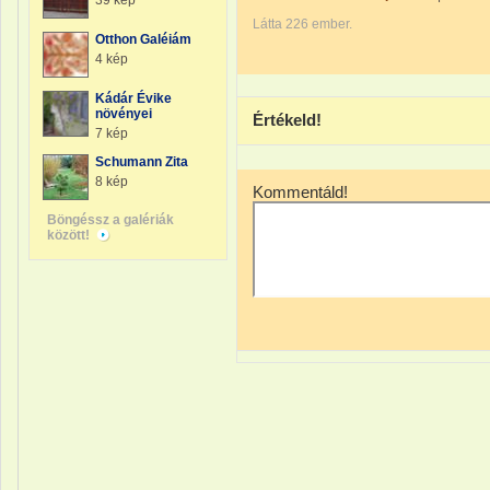
39 kép
Látta 226 ember.
Otthon Galéiám
4 kép
Kádár Évike
növényei
Értékeld!
7 kép
Schumann Zita
8 kép
Kommentáld!
Böngéssz a galériák
között!