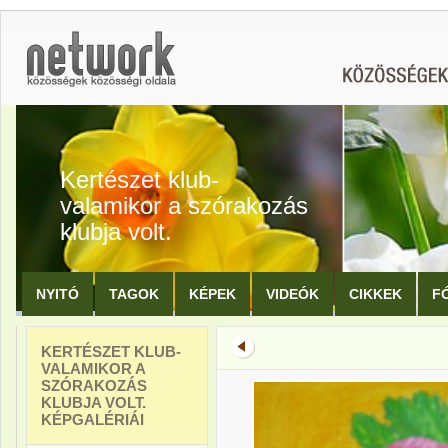
Kertészet klub-
valamikor a szórakozás
klubja volt.
NYITÓ
TAGOK
KÉPEK
VIDEÓK
CIKKEK
F
KERTÉSZET KLUB-
VALAMIKOR A
SZÓRAKOZÁS
KLUBJA VOLT.
KÉPGALÉRIÁI