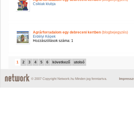
Csikiak klubja
Agrárforradalom egy debreceni kertben
(blogbejegyzés)
Erdélyi Képek
Hozzászólások száma: 1
1
2
3
4
5
6
következő
utolsó
© 2007 Copyright Network.hu Minden jog fenntartva.
Impress