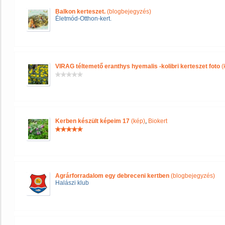
Balkon kerteszet.
(blogbejegyzés)
Életmód-Otthon-kert.
VIRAG téltemető eranthys hyemalis -kolibri kerteszet foto
(
Kerben készült képeim 17
(kép)
,
Biokert
Agrárforradalom egy debreceni kertben
(blogbejegyzés)
Halászi klub