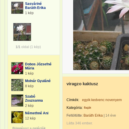
Sasváriné
Baráth Erika
1 kép
1/1
oldal (1 kép)
Dobos Józsefné
Mária
1 kép
Molnár Gyuláné
viragzo kaktusz
8 kép
Szabó
Címkék:
egyik kedvenc novenyem
Zsuzsanna
2 kép
Kategória:
Saját
Némethné Ani
Feltöltötte:
Baráth Erika
|
14 éve
12 kép
Látta 346 ember.
Böngéssz a galériák