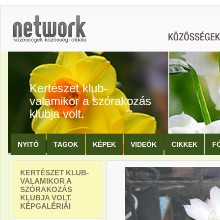
Kertészet klub-
valamikor a szórakozás
klubja volt.
NYITÓ
TAGOK
KÉPEK
VIDEÓK
CIKKEK
F
KERTÉSZET KLUB-
VALAMIKOR A
SZÓRAKOZÁS
KLUBJA VOLT.
KÉPGALÉRIÁI