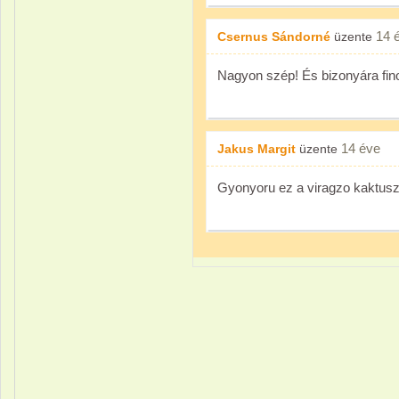
14 
Csernus Sándorné
üzente
Nagyon szép! És bizonyára fino
14 éve
Jakus Margit
üzente
Gyonyoru ez a viragzo kaktus