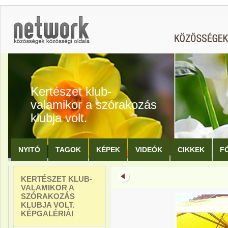
Kertészet klub-
valamikor a szórakozás
klubja volt.
NYITÓ
TAGOK
KÉPEK
VIDEÓK
CIKKEK
F
KERTÉSZET KLUB-
VALAMIKOR A
SZÓRAKOZÁS
KLUBJA VOLT.
KÉPGALÉRIÁI