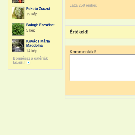
Látta 258 ember.
Fekete Zsuzsi
19 kép
Balogh Erzsébet
5 kép
Értékeld!
Kovács Mária
Magdolna
14 kép
Kommentáld!
Böngéssz a galériák
között!