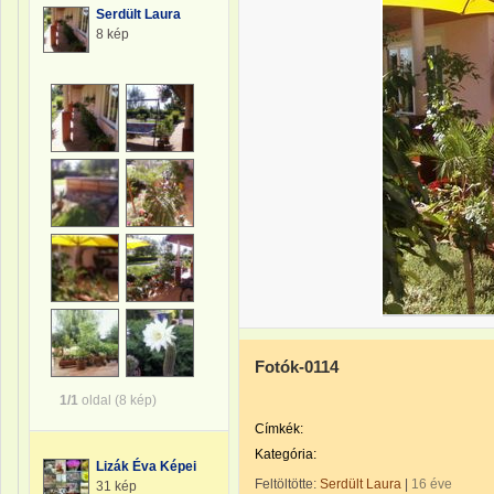
Serdült Laura
8 kép
Fotók-0114
1/1
oldal (8 kép)
Címkék:
Kategória:
Lizák Éva Képei
Feltöltötte:
Serdült Laura
|
16 éve
31 kép