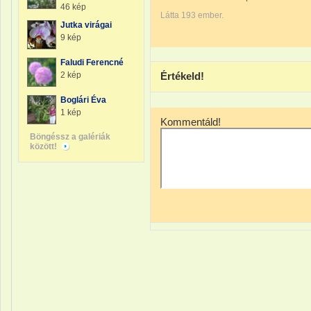
46 kép
Látta 193 ember.
Jutka virágai
9 kép
Faludi Ferencné
2 kép
Értékeld!
Boglári Éva
1 kép
Kommentáld!
Böngéssz a galériák
között!