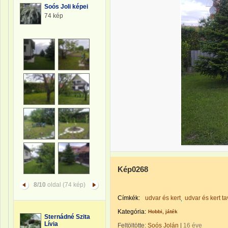
Soós Joli képei
74 kép
Kép0268
8/10
oldal (74 kép)
Címkék:
udvar és kert
udvar és kert t
Kategória:
Hobbi, játék
Sternádné Szita
Lívia
Feltöltötte:
Soós Jolán
|
16 éve