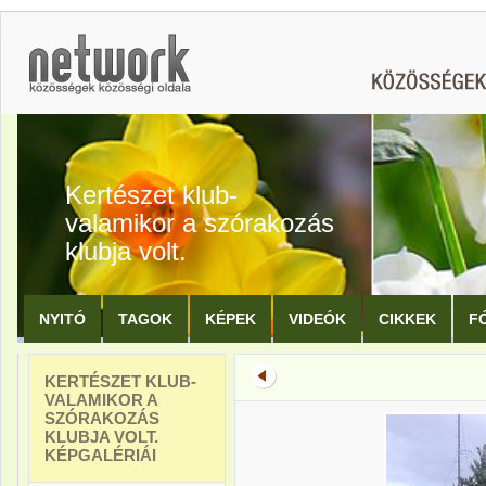
Kertészet klub-
valamikor a szórakozás
klubja volt.
NYITÓ
TAGOK
KÉPEK
VIDEÓK
CIKKEK
F
KERTÉSZET KLUB-
VALAMIKOR A
SZÓRAKOZÁS
KLUBJA VOLT.
KÉPGALÉRIÁI