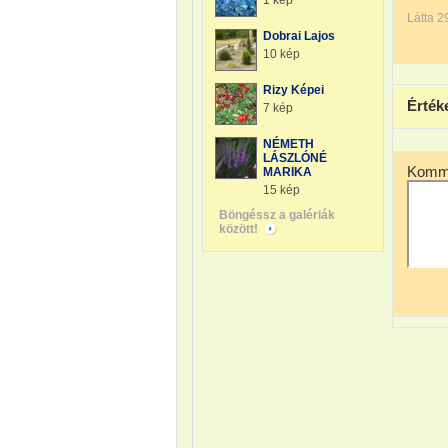
1 kép
Látta 2
Dobrai Lajos
10 kép
Rizy Képei
Érték
7 kép
NÉMETH
LÁSZLÓNÉ
Komme
MARIKA
15 kép
Böngéssz a galériák
között!