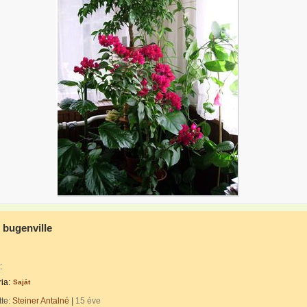
ő bugenville
:
ia:
Saját
tte:
Steiner Antalné
|
15 éve