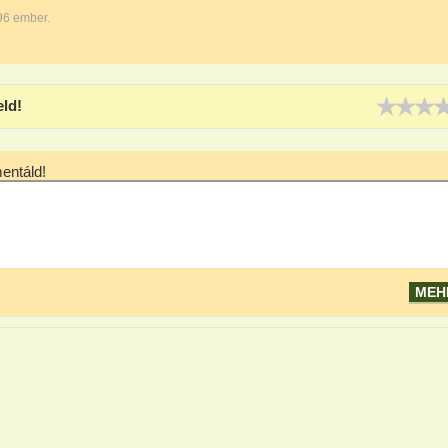
96 ember.
eld!
ntáld!