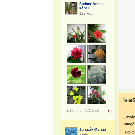
Steiner Ancsa
képei
122 kép
Telel
1/16
oldal (122 kép)
Címkék
Kategór
Jurcsák Marcsi
Feltöltö