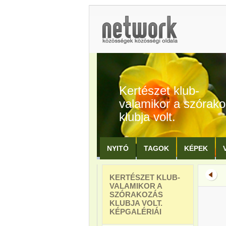
Kertészet klub-
valamikor a szórak
klubja volt.
NYITÓ
TAGOK
KÉPEK
KERTÉSZET KLUB-
VALAMIKOR A
SZÓRAKOZÁS
KLUBJA VOLT.
KÉPGALÉRIÁI