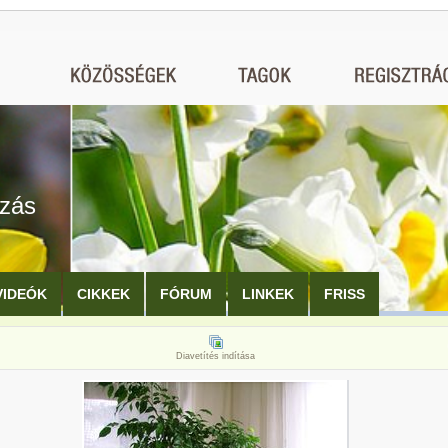
ozás
VIDEÓK
CIKKEK
FÓRUM
LINKEK
FRISS
Diavetítés indítása