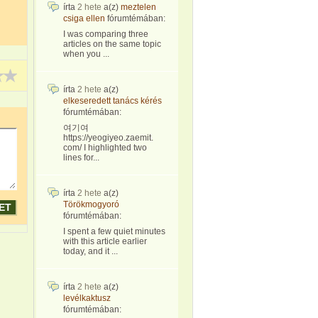
írta
2 hete
a(z)
meztelen
csiga ellen
fórumtémában:
I was comparing three
articles on the same topic
when you ...
írta
2 hete
a(z)
elkeseredett tanács kérés
fórumtémában:
여기여
https://yeogiyeo.zaemit.
com/ I highlighted two
lines for...
írta
2 hete
a(z)
Törökmogyoró
fórumtémában:
I spent a few quiet minutes
with this article earlier
today, and it ...
írta
2 hete
a(z)
levélkaktusz
fórumtémában: