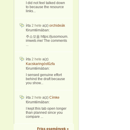
I did not feel talked down
to because the resource
links...
írta
2 hete
a(z)
orchideák
fórumtémában:
주소모음 https://jusomoum.
imweb.me/ The comments
...
írta
2 hete
a(z)
Kacskaringósfűzfa
fórumtémában:
I sensed genuine effort
behind the draft because
you show...
írta
2 hete
a(z)
Címke
fórumtémában:
I kept this tab open longer
than planned since you
compare ...
Friss események »