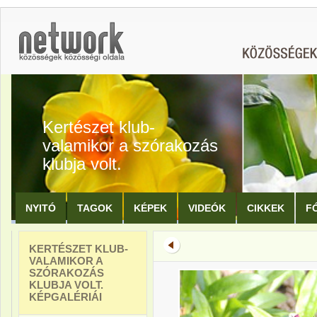
Kertészet klub-
valamikor a szórakozás
klubja volt.
NYITÓ
TAGOK
KÉPEK
VIDEÓK
CIKKEK
F
KERTÉSZET KLUB-
VALAMIKOR A
SZÓRAKOZÁS
KLUBJA VOLT.
KÉPGALÉRIÁI