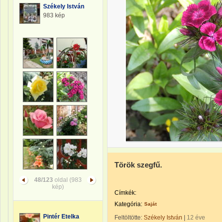
Székely István
983 kép
Török szegfű.
48/123
oldal (983
kép)
Címkék:
Kategória:
Saját
Pintér Etelka
Feltöltötte:
Székely István
|
12 éve