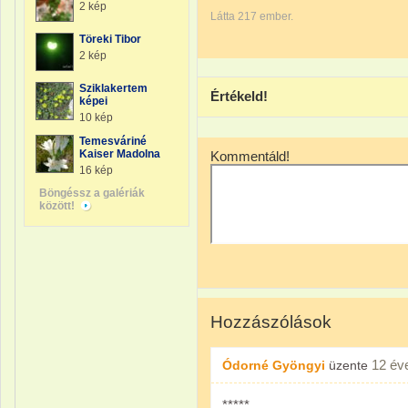
2 kép
Látta 217 ember.
Töreki Tibor
2 kép
Sziklakertem
Értékeld!
képei
10 kép
Temesváriné
Kaiser Madolna
Kommentáld!
16 kép
Böngéssz a galériák
között!
Hozzászólások
12 év
Ódorné Gyöngyi
üzente
*****