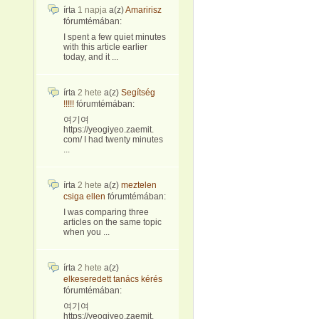
írta
1 napja
a(z)
Amaririsz
fórumtémában:
I spent a few quiet minutes
with this article earlier
today, and it ...
írta
2 hete
a(z)
Segítség
!!!!!
fórumtémában:
여기여
https://yeogiyeo.zaemit.
com/ I had twenty minutes
...
írta
2 hete
a(z)
meztelen
csiga ellen
fórumtémában:
I was comparing three
articles on the same topic
when you ...
írta
2 hete
a(z)
elkeseredett tanács kérés
fórumtémában:
여기여
https://yeogiyeo.zaemit.