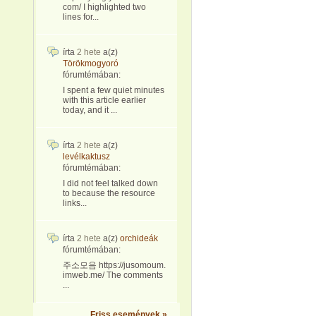
com/ I highlighted two
lines for...
írta
2 hete
a(z)
Törökmogyoró
fórumtémában:
I spent a few quiet minutes
with this article earlier
today, and it ...
írta
2 hete
a(z)
levélkaktusz
fórumtémában:
I did not feel talked down
to because the resource
links...
írta
2 hete
a(z)
orchideák
fórumtémában:
주소모음 https://jusomoum.
imweb.me/ The comments
...
Friss események »