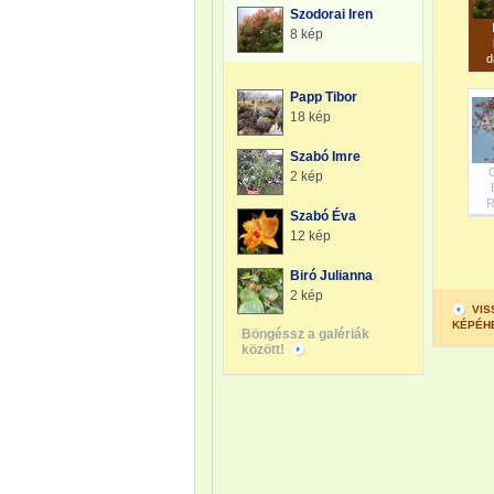
Szodorai Iren
8 kép
d
Papp Tibor
18 kép
Szabó Imre
2 kép
R
Szabó Éva
12 kép
Biró Julianna
2 kép
VIS
KÉPÉH
Böngéssz a galériák
között!