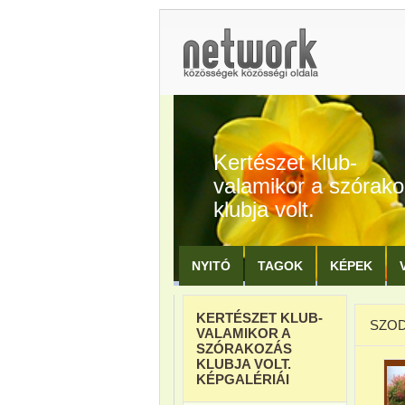
Kertészet klub-
valamikor a szórak
klubja volt.
NYITÓ
TAGOK
KÉPEK
KERTÉSZET KLUB-
SZOD
VALAMIKOR A
SZÓRAKOZÁS
KLUBJA VOLT.
KÉPGALÉRIÁI