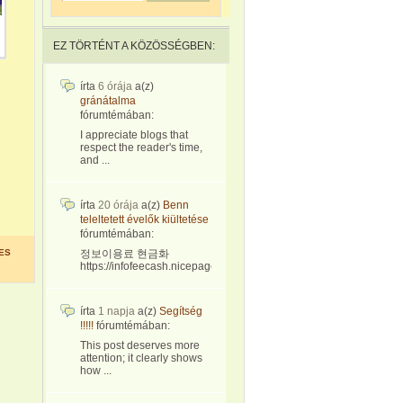
EZ TÖRTÉNT A KÖZÖSSÉGBEN:
írta
6 órája
a(z)
gránátalma
fórumtémában:
I appreciate blogs that
respect the reader's time,
and ...
írta
20 órája
a(z)
Benn
teleltetett évelők kiültetése
fórumtémában:
ES
정보이용료 현금화
https://infofeecash.nicepage...
írta
1 napja
a(z)
Segítség
!!!!!
fórumtémában:
This post deserves more
attention; it clearly shows
how ...