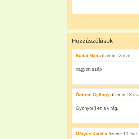
Hozzászólások
13 éve
Budai Mária
üzente
nagyon szép
13 év
Ódorné Gyöngyi
üzente
Gyönyörű ez a virág.
13 éve
Mátyus Katalin
üzente