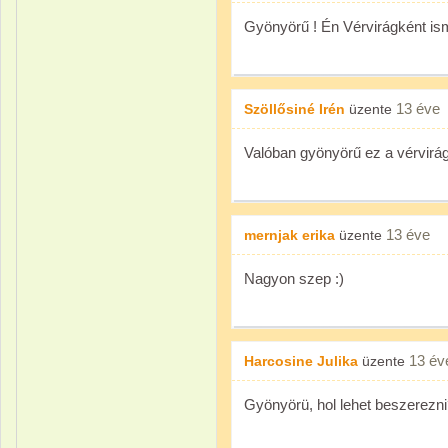
Gyönyörű ! Én Vérvirágként ism
13 éve
Szöllősiné Irén
üzente
Valóban gyönyörű ez a vérvirág
13 éve
mernjak erika
üzente
Nagyon szep :)
13 év
Harcosine Julika
üzente
Gyönyörü, hol lehet beszerezn