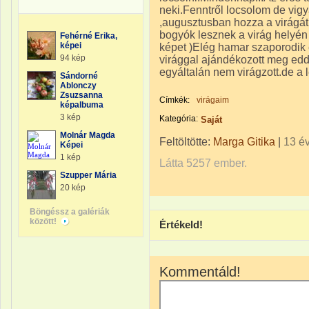
neki.Fenntről locsolom de vigyá
,augusztusban hozza a virágát 
bogyók lesznek a virág helyén
Fehérné Erika,
képei
képet )Elég hamar szaporodik 
94 kép
virággal ajándékozott meg edd
egyáltalán nem virágzott.de a l
Sándorné
Ablonczy
Zsuzsanna
Címkék:
virágaim
képalbuma
3 kép
Kategória:
Saját
Molnár Magda
Feltöltötte:
Marga Gitika
|
13 é
Képei
1 kép
Látta 5257 ember.
Szupper Mária
20 kép
Böngéssz a galériák
között!
Értékeld!
Kommentáld!