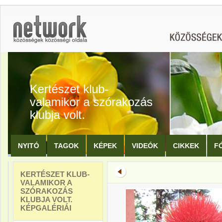
Kertészet klub-
valamikor a szórakozás
klubja volt.
NYITÓ
TAGOK
KÉPEK
VIDEÓK
CIKKEK
F
KERTÉSZET KLUB-
VALAMIKOR A
SZÓRAKOZÁS
KLUBJA VOLT.
KÉPGALÉRIÁI