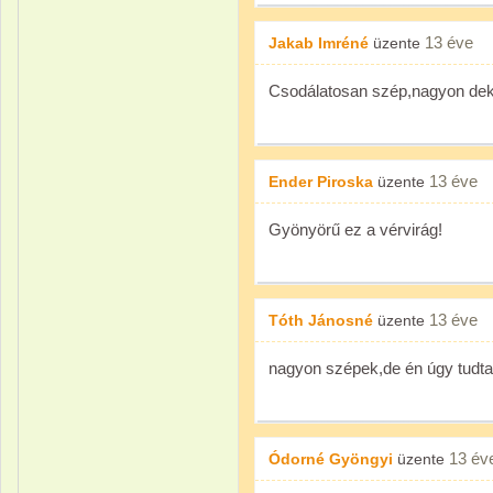
13 éve
Jakab Imréné
üzente
Csodálatosan szép,nagyon dek
13 éve
Ender Piroska
üzente
Gyönyörű ez a vérvirág!
13 éve
Tóth Jánosné
üzente
nagyon szépek,de én úgy tudta
13 év
Ódorné Gyöngyi
üzente