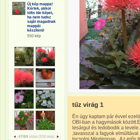
Új kép mappa!
Kérlek, akkor
tölts ide képet,
ha nem tudsz
saját magadnak
mappát
készíteni!
550 kép
tűz virág 1
Én úgy kaptam pár évvel ezelöt
OBI-ban a hagymások között.E
lesárgul és ledobodik a level
,tavasszal a fagyok elmúltáva
47/69
oldal (550 kép)
locsolni.Mindennap...Az erős t