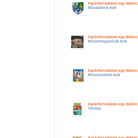
Agrárforradalom egy debrec
Máriakálnok klub
Agrárforradalom egy debrec
Mosonmagyaróvár klub
Agrárforradalom egy debrec
Mosonszolnok klub
Agrárforradalom egy debrec
Tét klub
Agrárforradalom egy debrec