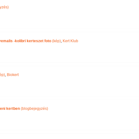
yzés)
malis -kolibri kerteszet foto
(kép)
,
Kert Klub
ép)
,
Biokert
eni kertben
(blogbejegyzés)