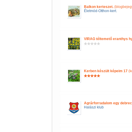
Balkon kerteszet.
(blogbejeg
Életmód-Otthon-kert.
VIRAG téltemető eranthys hye
Kerben készült képeim 17
(k
Agrárforradalom egy debrec
Halászi klub