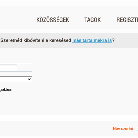
 Szeretnéd kibővíteni a keresésed
más tartalmakra is
?
égekben
Név szerint