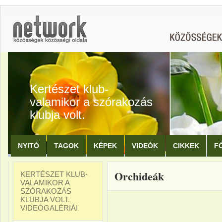
Kertészet klub-
valamikor a szórakozás
klubja volt.
NYITÓ
TAGOK
KÉPEK
VIDEÓK
CIKKEK
F
Orchideák
KERTÉSZET KLUB-
VALAMIKOR A
SZÓRAKOZÁS
KLUBJA VOLT.
VIDEÓGALÉRIÁI