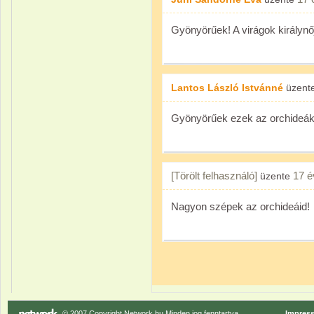
Gyönyörűek! A virágok királynőj
Lantos László Istvánné
üzent
Gyönyörűek ezek az orchideák,
[Törölt felhasználó]
17 é
üzente
Nagyon szépek az orchideáid!
© 2007 Copyright Network.hu Minden jog fenntartva.
Impres