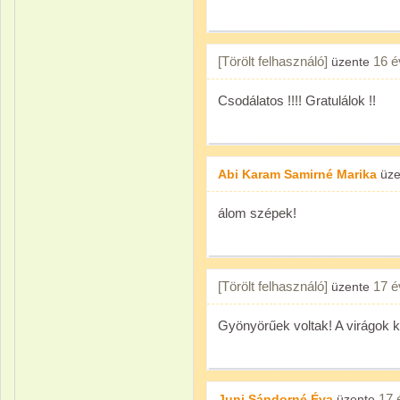
[Törölt felhasználó]
16 é
üzente
Csodálatos !!!! Gratulálok !!
Abi Karam Samirné Marika
üze
álom szépek!
[Törölt felhasználó]
17 é
üzente
Gyönyörűek voltak! A virágok k
17 
Juni Sándorné Éva
üzente