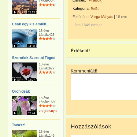
Címkék:
virágok
Látták:223
Kategória:
Saját
02:53
Feltöltötte:
Varga Mátyás
|
18 éve
Csak egy kis emlék..
Látta 1649 ember.
18 éve
Látták:425
04:38
Értékeld!
Szeretlek Szeretni Téged
18 éve
Látták:677
Kommentáld!
03:27
Orchideák
18 éve
Látták:1650
vargamatyas
02:44
Tavasz!
Hozzászólások
18 éve
Látták:146