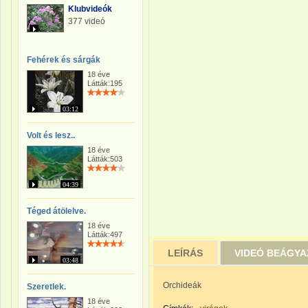
Klubvideók
377 videó
Fehérek és sárgák
18 éve
Látták:195
03:12
Volt és lesz..
18 éve
Látták:503
04:39
Téged átölelve.
18 éve
Látták:497
LEÍRÁS
VIDEÓ BEÁGY
03:48
Orchideák
Szeretlek.
18 éve