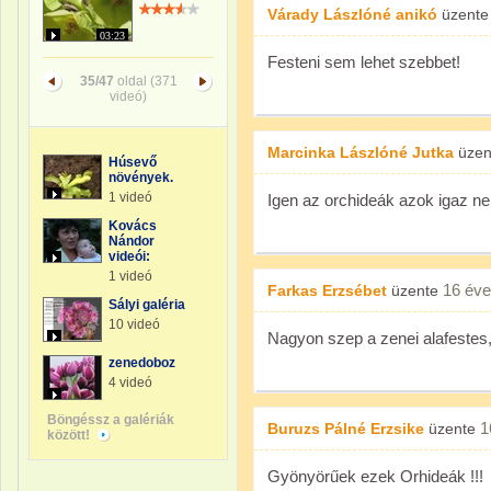
Várady Lászlóné anikó
üzent
03:23
Festeni sem lehet szebbet!
35/47
oldal (371
videó)
Marcinka Lászlóné Jutka
üzen
Húsevő
növények.
1 videó
Igen az orchideák azok igaz n
Kovács
Nándor
videói:
1 videó
16 éve
Farkas Erzsébet
üzente
Sályi galéria
10 videó
Nagyon szep a zenei alafestes
zenedoboz
4 videó
Böngéssz a galériák
1
Buruzs Pálné Erzsike
üzente
között!
Gyönyörűek ezek Orhideák !!!