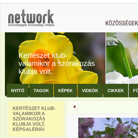
Kertészet klub-
valamikor a szórakozás
klubja volt.
NYITÓ
TAGOK
KÉPEK
VIDEÓK
CIKKEK
F
KERTÉSZET KLUB-
VALAMIKOR A
SZÓRAKOZÁS
KLUBJA VOLT.
KÉPGALÉRIÁI