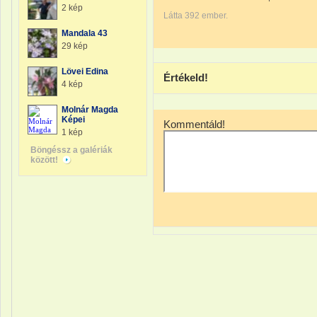
2 kép
Látta 392 ember.
Mandala 43
29 kép
Lövei Edina
Értékeld!
4 kép
Molnár Magda
Képei
Kommentáld!
1 kép
Böngéssz a galériák
között!