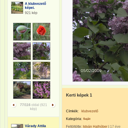
A klubvezető
képei.
921 kép
Kerti képek 1
77/116
oldal (921
kép)
Címkék:
klubvezető
Kategória:
Saját
Várady Attila
Feltöltötte:
István Halhóber
|
17 éve