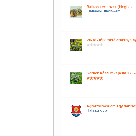
Balkon kerteszet.
(blogbejeg
Életmód-Otthon-kert.
VIRAG téltemető eranthys hye
Kerben készült képeim 17
(k
Agrárforradalom egy debrec
Halászi klub