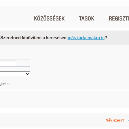
 Szeretnéd kibővíteni a keresésed
más tartalmakra is
?
égekben
Név szerint