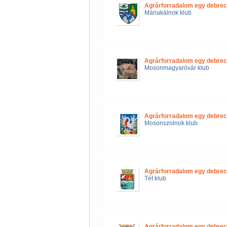
Agrárforradalom egy debrec
Máriakálnok klub
Agrárforradalom egy debrec
Mosonmagyaróvár klub
Agrárforradalom egy debrec
Mosonszolnok klub
Agrárforradalom egy debrec
Tét klub
Agrárforradalom egy debrec