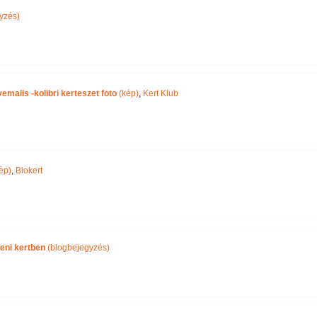
yzés)
malis -kolibri kerteszet foto
(kép)
,
Kert Klub
ép)
,
Biokert
eni kertben
(blogbejegyzés)