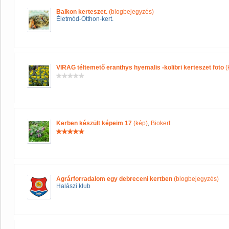
Balkon kerteszet.
(blogbejegyzés)
Életmód-Otthon-kert.
VIRAG téltemető eranthys hyemalis -kolibri kerteszet foto
(
Kerben készült képeim 17
(kép)
,
Biokert
Agrárforradalom egy debreceni kertben
(blogbejegyzés)
Halászi klub