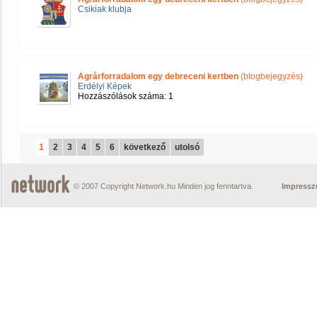
Csikiak klubja
Agrárforradalom egy debreceni kertben
(blogbejegyzés)
Erdélyi Képek
Hozzászólások száma: 1
1
2
3
4
5
6
következő
utolsó
© 2007 Copyright Network.hu Minden jog fenntartva.
Impress