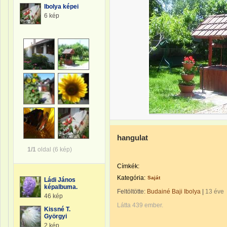
Ibolya képei
6 kép
hangulat
1/1
oldal (6 kép)
Címkék:
Kategória:
Saját
Ládi János
képalbuma.
Feltöltötte:
Budainé Baji Ibolya
|
13 éve
46 kép
Látta 439 ember.
Kissné T.
Györgyi
2 kép