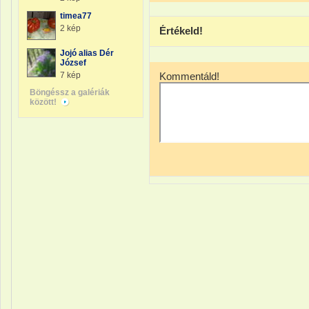
timea77
2 kép
Értékeld!
Jojó alias Dér
József
7 kép
Kommentáld!
Böngéssz a galériák
között!