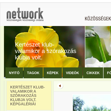
Kertészet klub-
valamikor a szórakozás
klubja volt.
NYITÓ
TAGOK
KÉPEK
VIDEÓK
CIKKEK
F
KERTÉSZET KLUB-
VALAMIKOR A
SZÓRAKOZÁS
KLUBJA VOLT.
KÉPGALÉRIÁI