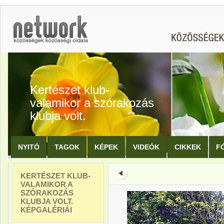
Kertészet klub-
valamikor a szórakozás
klubja volt.
NYITÓ
TAGOK
KÉPEK
VIDEÓK
CIKKEK
F
KERTÉSZET KLUB-
VALAMIKOR A
SZÓRAKOZÁS
KLUBJA VOLT.
KÉPGALÉRIÁI