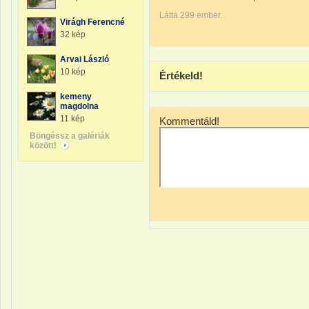
Látta 299 ember.
Virágh Ferencné
32 kép
Arvai László
10 kép
Értékeld!
kemeny
magdolna
11 kép
Kommentáld!
Böngéssz a galériák
között!