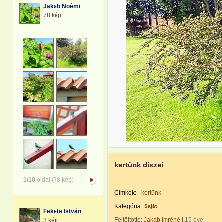
Jakab Noémi
78 kép
kertünk díszei
1/10
oldal (78 kép)
Címkék:
kertünk
Kategória:
Saját
Fekete István
Feltöltötte:
Jakab Imréné
|
15 éve
3 kép